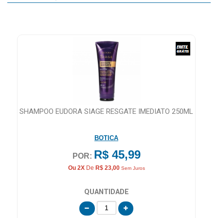
MAIS
PRÓXIMA
CENTRAL
DO
CLIENTE
OM
SHAMPOO EUDORA SIAGE RESGATE IMEDIATO 250ML
ÓL
BOTICA
R$ 45,99
POR:
Ou 2X
De
R$ 23,00
Sem Juros
QUANTIDADE