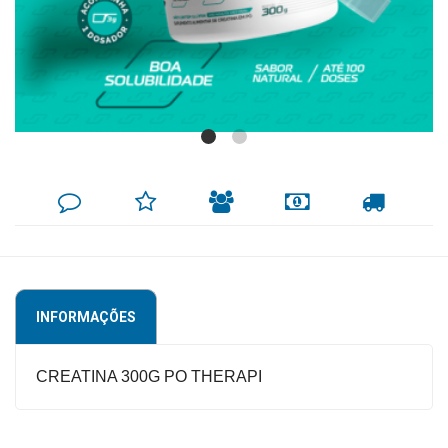
Mamãe
e
Bebê
Medicamentos
Beleza
DEIXE
MINHA
INDIQUE
FORMAS
CALCULAR
e
SEU
LISTA
AO
DE
FRETE
COMENTÁRIO
DE
AMIGO
PAGAMENTO
Proteção
DESEJOS
Cuidado
Adulto
INFORMAÇÕES
Dermocosméticos
Dieta
CREATINA 300G PO THERAPI
e
Suplemento