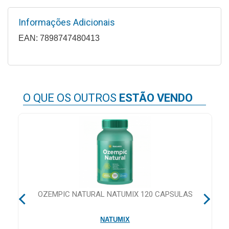
Higiene
Informações Adicionais
Saúde
EAN: 7898747480413
e
Bem-
Estar
Aparelhos
O QUE OS OUTROS
ESTÃO VENDO
e
Monitores
Primeiros
Socorros
Casa
e
Utilidade
OZEMPIC NATURAL NATUMIX 120 CAPSULAS
NATUMIX
OFERTAS