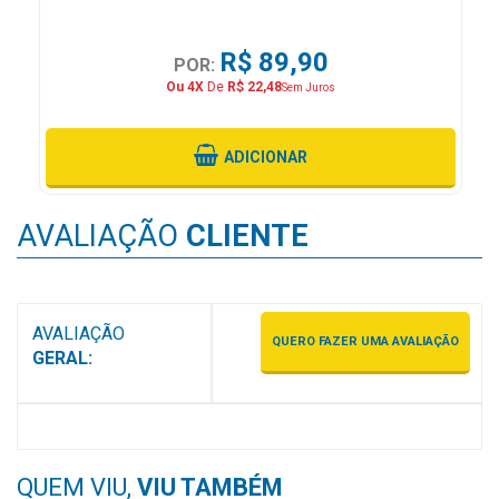
&
PROMOÇÕES
R$ 89,90
POR:
Ou 4X
De
R$ 22,48
Sem Juros
OFERTAS
ADICIONAR
ATENDIMENTO
AVALIAÇÃO
CLIENTE
&
LOCALIZAÇÃO
AVALIAÇÃO
QUERO FAZER UMA AVALIAÇÃO
GERAL:
CENTRAL
DE
ATENDIMENTO
QUEM VIU,
VIU TAMBÉM
LOJAS