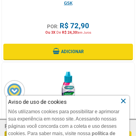
GSK
R$ 72,90
POR:
Ou 3X
De
R$ 24,30
Sem Juros
ADICIONAR
×
Aviso de uso de cookies
COREGA PO LOW COST SEM SABOR - 1X22GR
Nós utilizamos cookies para possibilitar e aprimorar
sua experiência em nosso site. Acessando nossas
R$ 10,75
Por:
GSK
páginas você concorda com a coleta e uso desses
cookies.
Para saber mais, visite nossa
política de