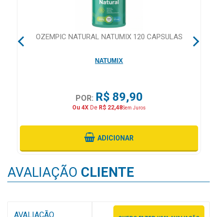
&
PROMOÇÕES
OZEMPIC NATURAL NATUMIX 120 CAPSULAS
OFERTAS
NATUMIX
ATENDIMENTO
R$ 89,90
POR:
&
Ou 4X
De
R$ 22,48
Sem Juros
LOCALIZAÇÃO
ADICIONAR
CENTRAL
AVALIAÇÃO
CLIENTE
DE
ATENDIMENTO
AVALIAÇÃO
LOJAS