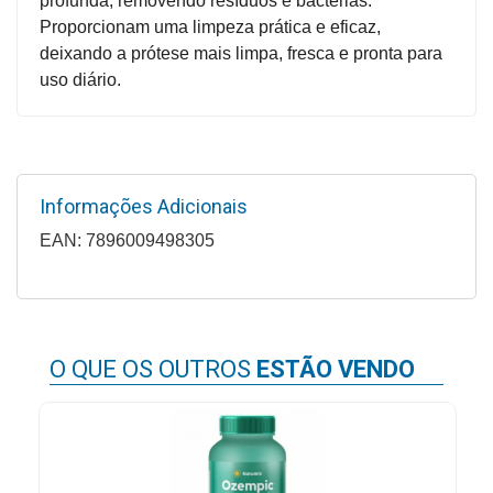
profunda, removendo resíduos e bactérias.
Higiene
Proporcionam uma limpeza prática e eficaz,
deixando a prótese mais limpa, fresca e pronta para
Saúde
uso diário.
e
Bem-
Estar
Aparelhos
Informações Adicionais
e
EAN: 7896009498305
Monitores
Primeiros
Socorros
Casa
O QUE OS OUTROS
ESTÃO VENDO
e
Utilidade
OFERTAS