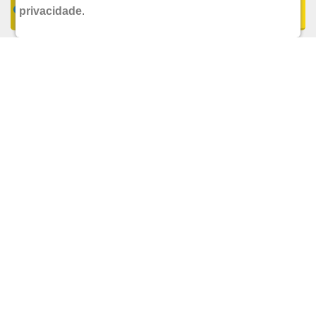
COMPRAR
privacidade
.
UND.
R$ 29,90
POR:
ADICIONAR
COREGA ULTRA CREME FIXADOR MENTA 40G
GSK
R$ 69,90
POR: