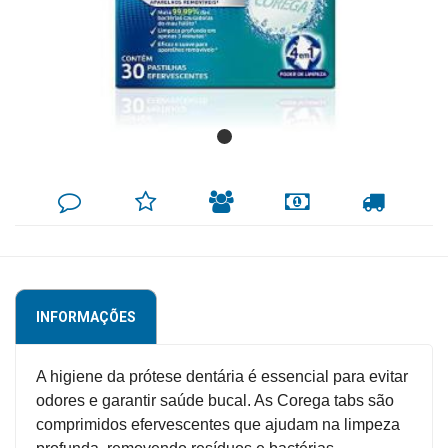
Mamãe
e
Bebê
Medicamentos
Beleza
DEIXE
MINHA
INDIQUE
FORMAS
CALCULAR
e
SEU
LISTA
AO
DE
FRETE
COMENTÁRIO
DE
AMIGO
PAGAMENTO
Proteção
DESEJOS
Cuidado
Adulto
INFORMAÇÕES
Dermocosméticos
Dieta
A higiene da prótese dentária é essencial para evitar
e
odores e garantir saúde bucal. As Corega tabs são
Suplemento
comprimidos efervescentes que ajudam na limpeza