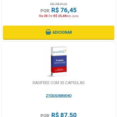
DE: R$ 84,01
R$ 76,45
POR:
Ou 3X
De
R$ 25,48
Sem Juros
ADICIONAR
RADIFREE COM 30 CAPSULAS
ZYDUS/NIKKHO
R$ 87,50
POR: