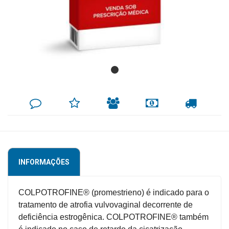
Mamãe
e
Bebê
Medicamentos
Beleza
DEIXE
MINHA
INDIQUE
FORMAS
CALCULAR
e
SEU
LISTA
AO
DE
FRETE
COMENTÁRIO
DE
AMIGO
PAGAMENTO
Proteção
DESEJOS
Cuidado
Adulto
INFORMAÇÕES
Dermocosméticos
Dieta
COLPOTROFINE® (promestrieno) é indicado para o
e
tratamento de atrofia vulvovaginal decorrente de
Suplemento
deficiência estrogênica. COLPOTROFINE® também