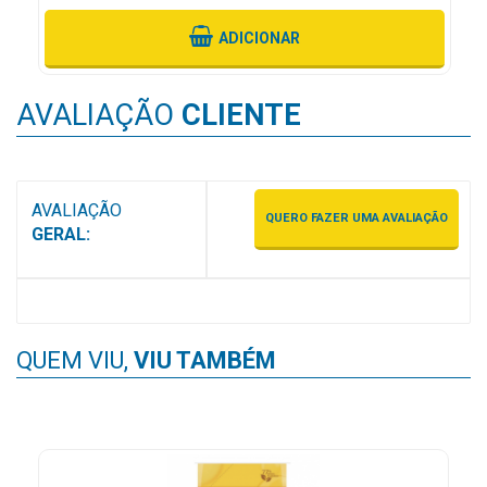
MAIS
ADICIONAR
PRÓXIMA
AVALIAÇÃO
CLIENTE
CENTRAL
DO
CLIENTE
AVALIAÇÃO
QUERO FAZER UMA AVALIAÇÃO
GERAL:
QUEM VIU,
VIU TAMBÉM