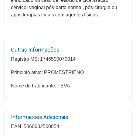
é indicado no caso de retardo da cicatrização
Higiene
cérvico- vaginal pós-parto normal, pós-cirurgia ou
após terapias locais com agentes físicos.
Saúde
e
Bem-
Estar
Outras Informações
Aparelhos
Registro MS: 1746500070014
e
Monitores
Princípio ativo: PROMESTRIENO
Primeiros
Nome do Fabricante: TEVA.
Socorros
Casa
e
Utilidade
Informações Adicionais
EAN: 5060632500854
OFERTAS