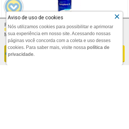
×
Aviso de uso de cookies
R$ 103,79
Por:
COMPLEXO B MERCOFARMA 100 CAPSULAS
Nós utilizamos cookies para possibilitar e aprimorar
Em Até 5x De R$ 20,76 S/juros
sua experiência em nosso site. Acessando nossas
Mais Parcelamentos
MERCOFARMA
páginas você concorda com a coleta e uso desses
cookies.
Para saber mais, visite nossa
política de
FORMAS DE PARCELAMENTO
COMPRAR
privacidade
.
UND.
R$ 22,90
1x De R$ 103,79 S/JUROS | Total: R$ 103,79
POR:
2x De R$ 51,90 S/JUROS | Total: R$ 103,80
3x De R$ 34,60 S/JUROS | Total: R$ 103,80
ADICIONAR
4x De R$ 25,95 S/JUROS | Total: R$ 103,80
5x De R$ 20,76 S/JUROS | Total: R$ 103,80