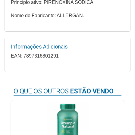
Princípio ativo: PIRENOXINA SODICA
&
PROMOÇÕES
Nome do Fabricante: ALLERGAN.
OFERTAS
Informações Adicionais
EAN: 7897316801291
ATENDIMENTO
&
LOCALIZAÇÃO
O QUE OS OUTROS
ESTÃO VENDO
CENTRAL
DE
ATENDIMENTO
LOJAS