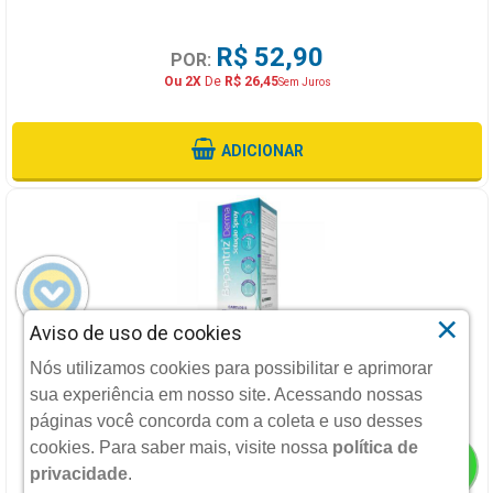
R$ 52,90
POR:
Ou 2X
De
R$ 26,45
Sem Juros
ADICIONAR
×
Aviso de uso de cookies
BEPANTRIZ DERMA SOLUCAO SPRAY 50ML
Nós utilizamos cookies para possibilitar e aprimorar
sua experiência em nosso site. Acessando nossas
CIMED
páginas você concorda com a coleta e uso desses
cookies.
Para saber mais, visite nossa
política de
privacidade
.