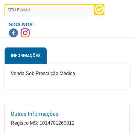
Higiene
Saúde
e
SIGA-NOS:
Bem-
Estar
Aparelhos
INFORMAÇÕES
e
Monitores
Venda Sob Prescrição Médica
Primeiros
Socorros
Casa
e
Utilidade
Outras Informações
Registro MS: 1014701260012
OFERTAS