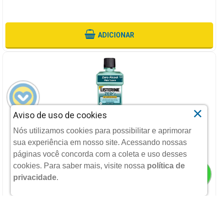
ADICIONAR
×
Aviso de uso de cookies
SOLUCAO BUCAL LISTERINE ZERO MENTA SUAVE 500ML
Nós utilizamos cookies para possibilitar e aprimorar
sua experiência em nosso site. Acessando nossas
JOHNSON & JOHNSON MEDICAL
páginas você concorda com a coleta e uso desses
cookies.
Para saber mais, visite nossa
política de
privacidade
.
R$ 23,90
POR: