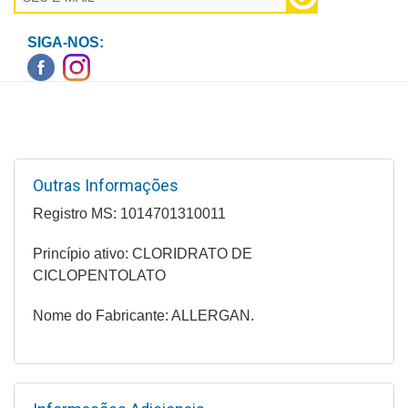
Higiene
SIGA-NOS:
Saúde
e
Bem-
Estar
Aparelhos
e
Outras Informações
Monitores
Registro MS: 1014701310011
Primeiros
Princípio ativo: CLORIDRATO DE
Socorros
CICLOPENTOLATO
Casa
Nome do Fabricante: ALLERGAN.
e
Utilidade
OFERTAS