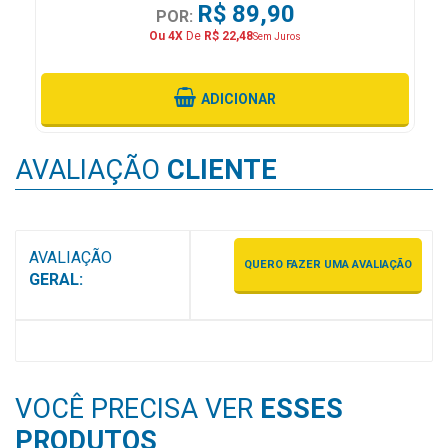
R$ 89,90
POR:
MAIS
Ou 4X
De
R$ 22,48
Sem Juros
PRÓXIMA
ADICIONAR
CENTRAL
DO
CLIENTE
AVALIAÇÃO
CLIENTE
AVALIAÇÃO
QUERO FAZER UMA AVALIAÇÃO
GERAL:
VOCÊ PRECISA VER
ESSES
PRODUTOS