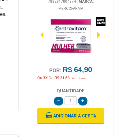
7892917004874
|
MARCA:
a,
MERCOFARMA
es.
R$ 64,90
POR:
Ou
3X
De
R$ 21,63
Sem Juros
QUANTIDADE
ADICIONAR
A CESTA