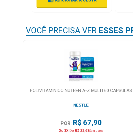
 CESTA
ADICIONAR
A CESTA
VOCÊ PRECISA VER
ESSES P
POLIVITAMINICO NUTREN A-Z MULTI 60 CAPSULAS
NESTLE
R$ 67,90
POR:
Ou 3X
De
R$ 22,63
Sem Juros