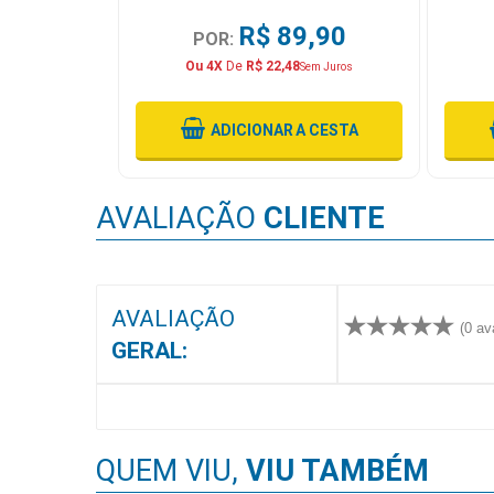
MAIS
,90
R$ 89,90
POR:
PRÓXIMA
Ou 4X
De
R$ 22,48
em Juros
Sem Juros
CENTRAL
 CESTA
ADICIONAR
A CESTA
DO
CLIENTE
AVALIAÇÃO
CLIENTE
AVALIAÇÃO
(0 av
GERAL:
QUEM VIU,
VIU TAMBÉM