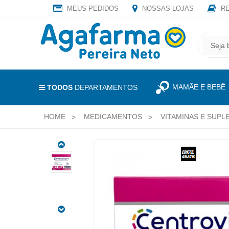
MEUS PEDIDOS
NOSSAS LOJAS
RE
OLÁ
,
CADASTRE
SEJA
SEU
BEM
E-
VINDO
MAIL
MAMÃE E BEBÊ
E
TODOS
DEPARTAMENTOS
RECEBA
LOGIN
TODAS
HOME
MEDICAMENTOS
VITAMINAS E SUP
&
AS
PROMOÇÕES
CADASTRO
EXCLUSIVAS.
CENTROVITAM
MEUS
A-
PEDIDOS
Z
MULHER
TODOS
KIT
DEPARTAMENTOS