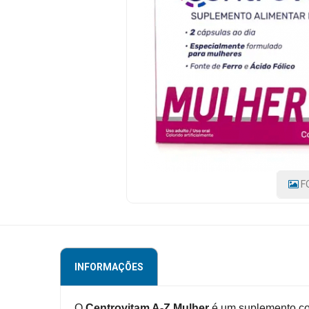
COM
120
Mamãe
CÁPSULAS
e
Bebê
CÓDIGO
DO
PRODUTO:
Medicamentos
7892917004874
|
Beleza
MARCA:
MERCOFARMA
e
Proteção
Cuidado
F
Adulto
Dermocosméticos
Dieta
INFORMAÇÕES
e
Suplemento
O
Centrovitam A-Z Mulher
é um suplemento co