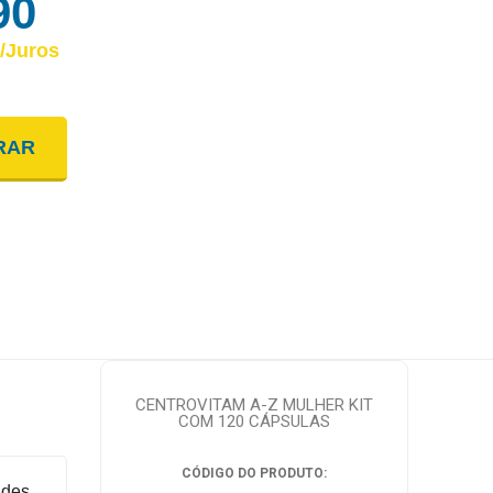
90
/juros
NTO
RAR
: R$ 64,90
: R$ 64,90
: R$ 64,89
CENTROVITAM A-Z MULHER KIT
COM 120 CÁPSULAS
CÓDIGO DO PRODUTO:
ades