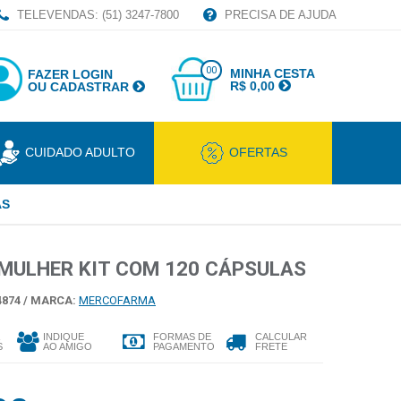
TELEVENDAS: (51) 3247-7800
PRECISA DE AJUDA
00
MINHA CESTA
FAZER LOGIN
R$ 0,00
OU CADASTRAR
CUIDADO ADULTO
OFERTAS
AS
MULHER KIT COM 120 CÁPSULAS
874 /
MARCA:
MERCOFARMA
INDIQUE
FORMAS DE
CALCULAR
S
AO AMIGO
PAGAMENTO
FRETE