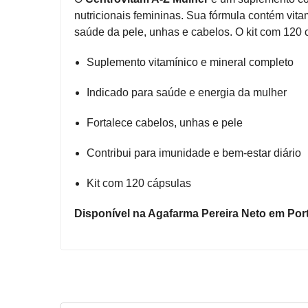
Higiene
nutricionais femininas. Sua fórmula contém vit
saúde da pele, unhas e cabelos. O kit com 120 
Saúde
e
Suplemento vitamínico e mineral completo
Bem-
Estar
Indicado para saúde e energia da mulher
Aparelhos
Fortalece cabelos, unhas e pele
e
Monitores
Contribui para imunidade e bem-estar diário
Primeiros
Kit com 120 cápsulas
Socorros
Disponível na Agafarma Pereira Neto em Port
Casa
e
Utilidade
OFERTAS