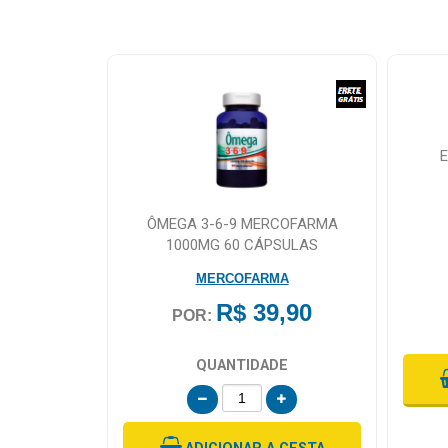
SÃO 60
ÔMEGA 3-6-9 MERCOFARMA
1000MG 60 CÁPSULAS
A
MERCOFARMA
,90
R$ 39,90
POR:
em Juros
E
QUANTIDADE