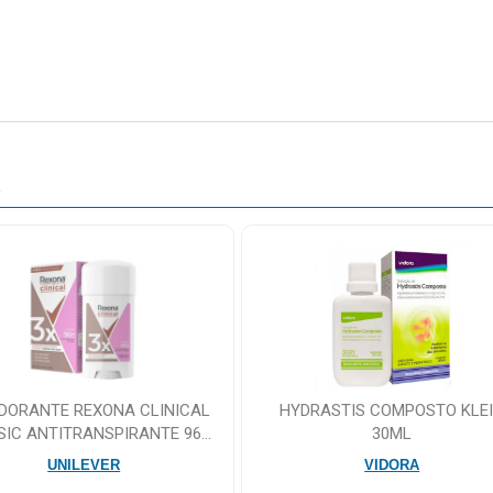
O
DORANTE REXONA CLINICAL
HYDRASTIS COMPOSTO KLE
SIC ANTITRANSPIRANTE 96H
30ML
CREME 58G
UNILEVER
VIDORA