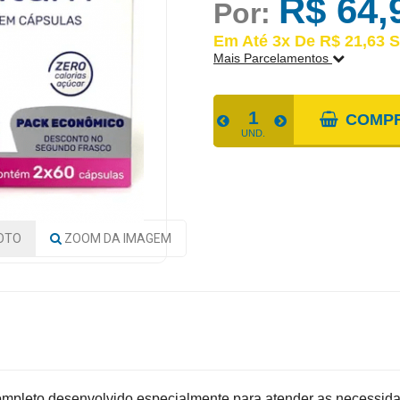
R$ 64,
Por:
Em Até 3x De R$ 21,63 S
Mais Parcelamentos
FORMAS DE PARCELAME
COMP
UND.
1x De R$ 64,90 S/JUROS | Total
2x De R$ 32,45 S/JUROS | Total
3x De R$ 21,63 S/JUROS | Total
OTO
ZOOM
DA IMAGEM
mpleto desenvolvido especialmente para atender as necessid