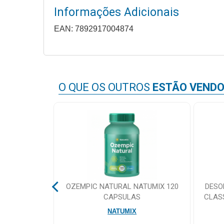
&
Informações Adicionais
PROMOÇÕES
EAN: 7892917004874
OFERTAS
O QUE OS OUTROS
ESTÃO VEND
ATENDIMENTO
&
LOCALIZAÇÃO
CENTRAL
DE
ITAMICO
OZEMPIC NATURAL NATUMIX 120
DESO
ATENDIMENTO
ININO 60
CAPSULAS
CLAS
S
MA
NATUMIX
LOJAS