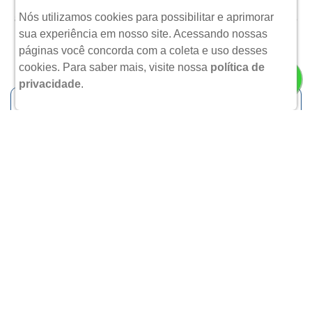
Sábados das 8h30min às 22h30min. Domingos e feriados das
Nós utilizamos cookies para possibilitar e aprimorar
8h30min até 22h. | Farmacêutico Responsável: Whallace Daijiro
Inoue | CRF/RS: 588122
|Autorização de Funcionamento da
sua experiência em nosso site. Acessando nossas
Empresa (AFE):
0321231
páginas você concorda com a coleta e uso desses
cookies.
Para saber mais, visite nossa
política de
privacidade
.
Os preços e as promoções são válidos apenas para compras via
internet. | As fotos contidas em nosso site são meramente
ilustrativas. | *Preços e disponibilidade sujeitos a alterações no
decorrer do dia.
Copyright © 2025 Agafarma Pereira Neto - Todos os
direitos reservados.