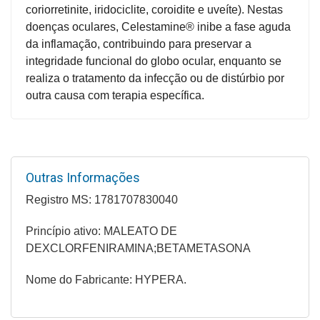
&
coriorretinite, iridociclite, coroidite e uveíte). Nestas
PROMOÇÕES
doenças oculares, Celestamine® inibe a fase aguda
da inflamação, contribuindo para preservar a
integridade funcional do globo ocular, enquanto se
realiza o tratamento da infecção ou de distúrbio por
OFERTAS
outra causa com terapia específica.
ATENDIMENTO
&
LOCALIZAÇÃO
Outras Informações
Registro MS: 1781707830040
Princípio ativo: MALEATO DE
CENTRAL
DEXCLORFENIRAMINA;BETAMETASONA
DE
ATENDIMENTO
Nome do Fabricante: HYPERA.
LOJAS