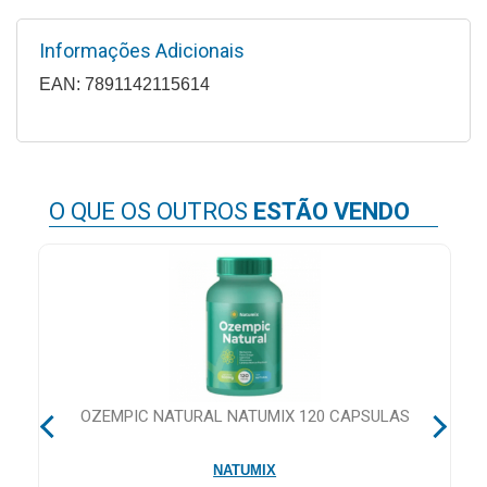
MAIS
PRÓXIMA
Informações Adicionais
EAN: 7891142115614
CENTRAL
DO
CLIENTE
O QUE OS OUTROS
ESTÃO VENDO
 60
OZEMPIC NATURAL NATUMIX 120 CAPSULAS
NATUMIX