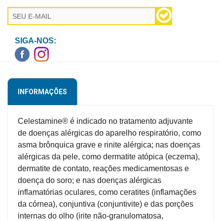
Higiene
Saúde
e
SIGA-NOS:
Bem-
Estar
Aparelhos
INFORMAÇÕES
e
Monitores
Celestamine® é indicado no tratamento adjuvante
Primeiros
de doenças alérgicas do aparelho respiratório, como
Socorros
asma brônquica grave e rinite alérgica; nas doenças
alérgicas da pele, como dermatite atópica (eczema),
Casa
dermatite de contato, reações medicamentosas e
e
doença do soro; e nas doenças alérgicas
Utilidade
inflamatórias oculares, como ceratites (inflamações
da córnea), conjuntiva (conjuntivite) e das porções
OFERTAS
internas do olho (irite não-granulomatosa,