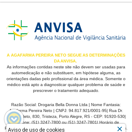
A
AGAFARMA PEREIRA
NETO SEGUE AS DETERMINAÇÕES
DA ANVISA.
As informações contidas neste site não devem ser usadas para
automedicação e não substituem, em hipótese alguma, as
orientações dadas pelo profissional da área médica. Somente o
médico está apto a diagnosticar qualquer problema de saúde e
prescrever o tratamento adequado.
Razão Social:
Drogaria Bella Donna Ltda
| Nome Fantasia:
Agafarma Pereira Neto
| CNPJ:
94.817.921/0001-95
|
Rua Dr.
Pereira Neto, 830, Tristeza, Porto Alegre, RS -
CEP:
91920-530
|
Telefone:
(51) 3247-7800 ou (51) 3247-7801
| Horário de
×
Funcionamento: Segunda-feira a sexta-feira das 8h às 22h30min.
Aviso de uso de cookies