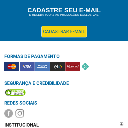
Higiene
CADASTRE SEU E-MAIL
E RECEBA TODAS AS PROMOÇÕES EXCLUSIVAS.
Saúde
e
Bem-
CADASTRAR E-MAIL
Estar
Aparelhos
FORMAS DE PAGAMENTO
e
Monitores
Primeiros
Socorros
SEGURANÇA E CREDIBILIDADE
Casa
e
REDES SOCIAIS
Utilidade
FORMAS DE
OFERTAS
INSTITUCIONAL
PAGAMENTO