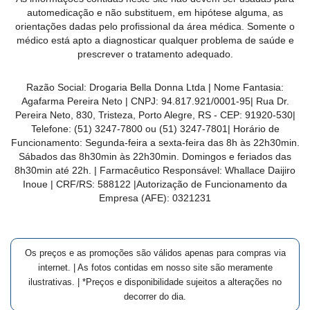
MAIS
automedicação e não substituem, em hipótese alguma, as
orientações dadas pelo profissional da área médica. Somente o
PRÓXIMA
médico está apto a diagnosticar qualquer problema de saúde e
prescrever o tratamento adequado.
CENTRAL
Razão Social:
Drogaria Bella Donna Ltda
| Nome Fantasia:
DO
Agafarma Pereira Neto
| CNPJ:
94.817.921/0001-95
|
Rua Dr.
CLIENTE
Pereira Neto, 830, Tristeza, Porto Alegre, RS -
CEP:
91920-530
|
Telefone:
(51) 3247-7800 ou (51) 3247-7801
| Horário de
Funcionamento: Segunda-feira a sexta-feira das 8h às 22h30min.
Sábados das 8h30min às 22h30min. Domingos e feriados das
8h30min até 22h. | Farmacêutico Responsável: Whallace Daijiro
Inoue | CRF/RS: 588122
|Autorização de Funcionamento da
Empresa (AFE):
0321231
Os preços e as promoções são válidos apenas para compras via
internet. | As fotos contidas em nosso site são meramente
ilustrativas. | *Preços e disponibilidade sujeitos a alterações no
decorrer do dia.