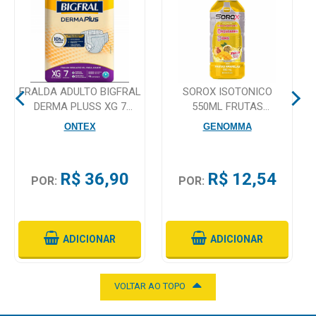
Mamãe
e
Bebê
FRALDA ADULTO BIGFRAL
SOROX ISOTONICO
Medicamentos
DERMA PLUSS XG 7
550ML FRUTAS
UNIDADES
AMARELAS
Beleza
ONTEX
GENOMMA
e
Proteção
R$ 36,90
R$ 12,54
POR:
POR:
Cuidado
Adulto
Dermocosméticos
ADICIONAR
ADICIONAR
Dieta
e
VOLTAR AO TOPO
Suplemento