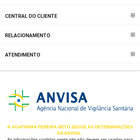
&
PROMOÇÕES
CENTRAL DO CLIENTE
RELACIONAMENTO
OFERTAS
ATENDIMENTO
ATENDIMENTO
&
LOCALIZAÇÃO
CENTRAL
DE
ATENDIMENTO
A
AGAFARMA PEREIRA
NETO SEGUE AS DETERMINAÇÕES
DA ANVISA.
LOJAS
As informações contidas neste site não devem ser usadas para