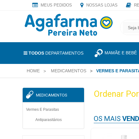
MEUS PEDIDOS
NOSSAS LOJAS
RE
OLÁ
,
CADASTRE
SEJA
SEU
BEM
E-
VINDO
MAIL
MAMÃE E BEBÊ
E
TODOS
DEPARTAMENTOS
RECEBA
LOGIN
TODAS
HOME
MEDICAMENTOS
VERMES E PARASIT
&
AS
PROMOÇÕES
CADASTRO
EXCLUSIVAS.
Ordenar Por
MEDICAMENTOS
MEUS
PEDIDOS
Vermes E Parasitas
OS MAIS
VEND
Antiparasitários
TODOS
DEPARTAMENTOS