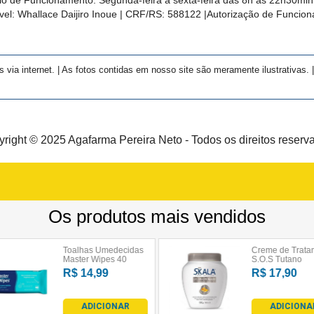
el: Whallace Daijiro Inoue | CRF/RS: 588122
|Autorização de Funcio
a internet. | As fotos contidas em nosso site são meramente ilustrativas. | 
right © 2025 Agafarma Pereira Neto - Todos os direitos reserv