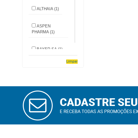
Higiene
ALTHAIA (1)
Saúde
e
ASPEN
PHARMA (1)
Bem-
Estar
BAYER SA (1)
Aparelhos
e
Limpar
BELFAR (3)
Monitores
Primeiros
BIOLAB
Socorros
SANUS (1)
CADASTRAR
Casa
E-MAIL
CRISTALIA (1)
e
Utilidade
EASY (5)
OFERTAS