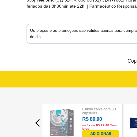
MAIS
feriados das 8h30min até 22h. | Farmacêutico Responsáv
PRÓXIMA
GERMED (1)
Os preços e as promoções são válidos apenas para compras vi
GLOBO (1)
CENTRAL
do dia.
DO
CLIENTE
GSK (2)
Copy
IFAL (2)
JANSSEN
CILAG (2)
LIBBS (1)
MEDLEY/SANOFI
(1)