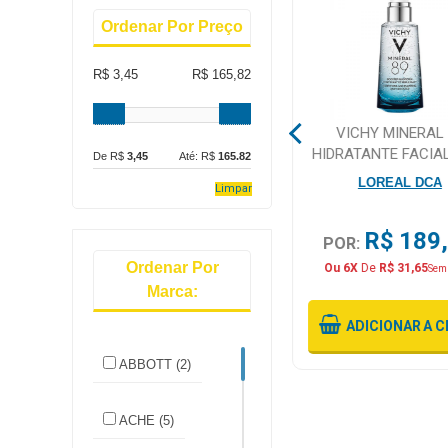
Ordenar Por Preço
Mamãe
e
R$ 3,45
R$ 165,82
Bebê
TONICO CAPILAR GOTA
VICHY MINERAL 
Medicamentos
DOURADA BIOTINA 100ML
HIDRATANTE FACIA
De R$
3,45
Até: R$
165.82
50 ML
Beleza
GOTA DOURADA
LOREAL DCA
Limpar
e
Proteção
R$ 18,90
R$ 189
POR:
POR:
Cuidado
Ordenar Por
Ou 6X
De
R$ 31,65
Sem
Adulto
Marca:
ADICIONAR
A CESTA
ADICIONAR
A C
Dermocosméticos
ABBOTT (2)
Dieta
e
ACHE (5)
Suplemento