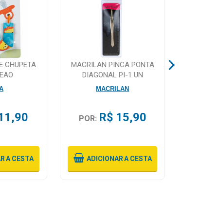
E CHUPETA
MACRILAN PINCA PONTA
TINTUR
LEAO
DIAGONAL PI-1 UN
LOURO 
A
MACRILAN
E
11,90
R$ 15,90
POR:
POR:
AR
A CESTA
ADICIONAR
A CESTA
ADI