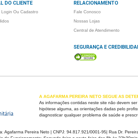
L DO CLIENTE
RELACIONAMENTO
 Login Ou Cadastro
Fale Conosco
idos
Nossas Lojas
Central de Atendimento
SEGURANÇA E CREDIBILIDA
A
AGAFARMA PEREIRA
NETO SEGUE AS DETE
As informações contidas neste site não devem se
hipótese alguma, as orientações dadas pelo profi
diagnosticar qualquer problema de saúde e presc
a:
Agafarma Pereira Neto
| CNPJ:
94.817.921/0001-95
|
Rua Dr. Pereira
rio de Funcionamento: Segunda-feira a sexta-feira das 8h às 22h30m