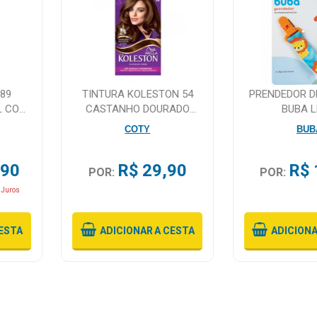
89
TINTURA KOLESTON 54
PRENDEDOR D
L COM
CASTANHO DOURADO
BUBA 
ACOBREADO
COTY
BUB
,90
R$ 29,90
R$ 
POR:
POR:
 Juros
ESTA
ADICIONAR
A CESTA
ADICION