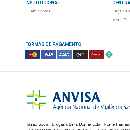
INSTITUCIONAL
CENTRA
&
EMS
GENÉRICOS (2)
PROMOÇÕES
Quem Somos
Faça Seu
Meus Ped
EMS/SIGMA
PHARMA (1)
OFERTAS
FORMAS DE PAGAMENTO
FARMALOGISTICA
ATENDIMENTO
LTDA (1)
&
LOCALIZAÇÃO
FQM GRUPO
(4)
CENTRAL
GALDERMA (1)
DE
ATENDIMENTO
GENOMMA (1)
Razão Social:
Drogaria Bella Donna Ltda
| Nome Fantasi
LOJAS
GEOLAB (2)
530
| Telefone:
(51) 3247-7800 ou (51) 3247-7801
| Horá