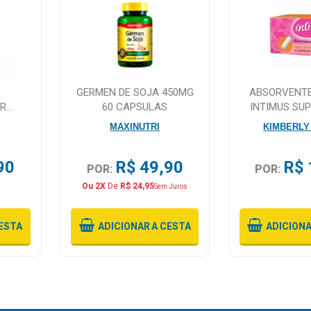
GERMEN DE SOJA 450MG
ABSORVENTE
OR
60 CAPSULAS
INTIMUS SU
UNIDA
MAXINUTRI
KIMBERLY
FORCA
90
R$ 49,90
R$ 
POR:
POR:
Ou 2X
De
R$ 24,95
Sem Juros
ESTA
ADICIONAR
A CESTA
ADICION