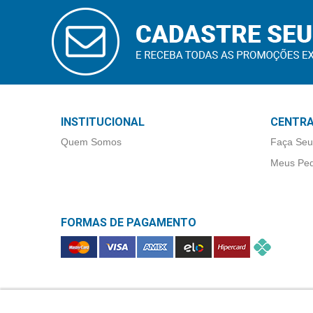
Higiene
CADASTRAR
E-MAIL
Saúde
e
Bem-
Estar
Aparelhos
INSTITUCIONAL
CENTRA
e
Quem Somos
Faça Seu
Monitores
Meus Ped
Primeiros
Socorros
FORMAS DE PAGAMENTO
Casa
e
Utilidade
OFERTAS