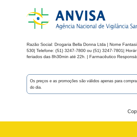
&
PROMOÇÕES
OFERTAS
Razão Social:
Drogaria Bella Donna Ltda
| Nome Fantasi
530
| Telefone:
(51) 3247-7800 ou (51) 3247-7801
| Horá
feriados das 8h30min até 22h. | Farmacêutico Responsáv
ATENDIMENTO
&
LOCALIZAÇÃO
Os preços e as promoções são válidos apenas para compras vi
do dia.
CENTRAL
DE
Copy
ATENDIMENTO
LOJAS