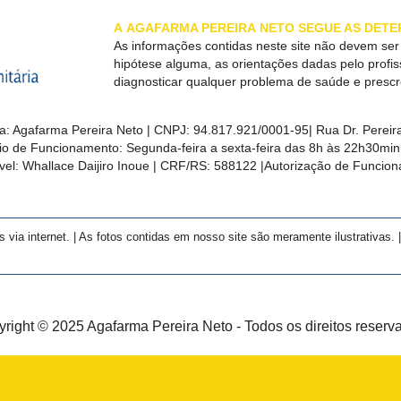
A
AGAFARMA PEREIRA
NETO SEGUE AS DETE
As informações contidas neste site não devem se
hipótese alguma, as orientações dadas pelo profi
diagnosticar qualquer problema de saúde e presc
a:
Agafarma Pereira Neto
| CNPJ:
94.817.921/0001-95
|
Rua Dr. Pereira
rio de Funcionamento: Segunda-feira a sexta-feira das 8h às 22h30m
el: Whallace Daijiro Inoue | CRF/RS: 588122
|Autorização de Funcio
a internet. | As fotos contidas em nosso site são meramente ilustrativas. | 
right © 2025 Agafarma Pereira Neto - Todos os direitos reserv