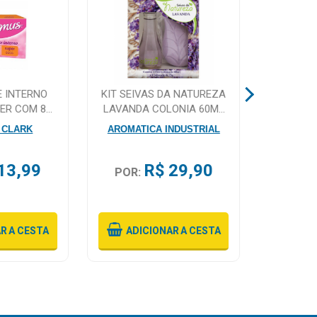
 INTERNO
KIT SEIVAS DA NATUREZA
TINTUR
PER COM 8
LAVANDA COLONIA 60ML
CAST
DES
SABONETE 75G
 CLARK
AROMATICA INDUSTRIAL
13,99
R$ 29,90
POR:
POR:
AR
A CESTA
ADICIONAR
A CESTA
ADI