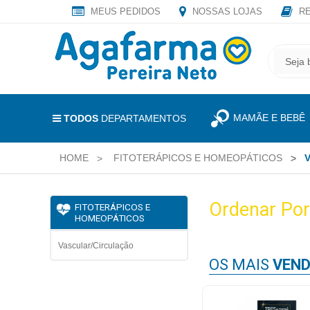
MEUS PEDIDOS
NOSSAS LOJAS
RE
OLÁ
,
CADASTRE
SEJA
SEU
BEM
E-
VINDO
MAIL
MAMÃE E BEBÊ
E
TODOS
DEPARTAMENTOS
RECEBA
LOGIN
TODAS
HOME
FITOTERÁPICOS E HOMEOPÁTICOS
&
AS
PROMOÇÕES
CADASTRO
EXCLUSIVAS.
Ordenar Por
FITOTERÁPICOS E
HOMEOPÁTICOS
MEUS
PEDIDOS
Vascular/Circulação
OS MAIS
VEND
TODOS
DEPARTAMENTOS