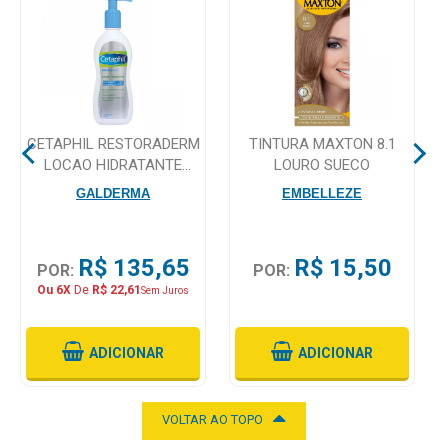
Mamãe
e
Bebê
Medicamentos
CETAPHIL RESTORADERM
TINTURA MAXTON 8.1
LOCAO HIDRATANTE
LOURO SUECO
Beleza
295ML
GALDERMA
EMBELLEZE
e
Proteção
R$ 135,65
R$ 15,50
Cuidado
POR:
POR:
Adulto
Ou 6X
De
R$ 22,61
Sem Juros
Dermocosméticos
ADICIONAR
ADICIONAR
Dieta
e
VOLTAR AO TOPO
Suplemento