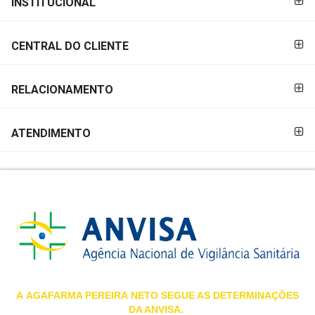
INSTITUCIONAL
&
PAGAMENTO
PROMOÇÕES
CENTRAL DO CLIENTE
OFERTAS
RELACIONAMENTO
ATENDIMENTO
ATENDIMENTO
&
LOCALIZAÇÃO
CENTRAL
DE
ATENDIMENTO
A
AGAFARMA PEREIRA
NETO SEGUE AS DETERMINAÇÕES
DA ANVISA.
LOJAS