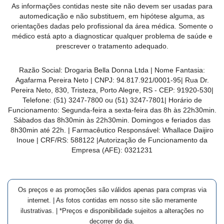
As informações contidas neste site não devem ser usadas para
MAIS
automedicação e não substituem, em hipótese alguma, as
PRÓXIMA
orientações dadas pelo profissional da área médica. Somente o
médico está apto a diagnosticar qualquer problema de saúde e
prescrever o tratamento adequado.
CENTRAL
DO
Razão Social:
Drogaria Bella Donna Ltda
| Nome Fantasia:
CLIENTE
Agafarma Pereira Neto
| CNPJ:
94.817.921/0001-95
|
Rua Dr.
Pereira Neto, 830, Tristeza, Porto Alegre, RS -
CEP:
91920-530
|
Telefone:
(51) 3247-7800 ou (51) 3247-7801
| Horário de
Funcionamento: Segunda-feira a sexta-feira das 8h às 22h30min.
Sábados das 8h30min às 22h30min. Domingos e feriados das
8h30min até 22h. | Farmacêutico Responsável: Whallace Daijiro
Inoue | CRF/RS: 588122
|Autorização de Funcionamento da
Empresa (AFE):
0321231
Os preços e as promoções são válidos apenas para compras via
internet. | As fotos contidas em nosso site são meramente
ilustrativas. | *Preços e disponibilidade sujeitos a alterações no
decorrer do dia.