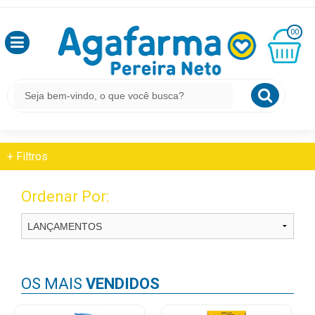
HOME
FITOTERÁPICOS E HOMEOPÁTICOS
OLÁ
URINÁRIO/RENAL
00
,
SEJA
BEM
MINHA
CESTA
FITOTERÁPICOS E HOMEOPÁTICOS
VINDO
R$
0,00
Urinário/Renal
LOGIN
+
Filtros
&
CADASTRO
Ordenar Por:
MEUS
PEDIDOS
OS MAIS
VENDIDOS
TODOS
DEPARTAMENTOS