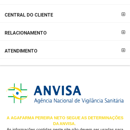
&
PROMOÇÕES
CENTRAL DO CLIENTE
RELACIONAMENTO
OFERTAS
ATENDIMENTO
ATENDIMENTO
&
LOCALIZAÇÃO
CENTRAL
DE
ATENDIMENTO
A
AGAFARMA PEREIRA
NETO SEGUE AS DETERMINAÇÕES
DA ANVISA.
LOJAS
As informações contidas neste site não devem ser usadas para