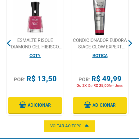
Mamãe
e
Bebê
ESMALTE RISQUE
CONDICIONADOR EUDORA
Medicamentos
DIAMOND GEL HIBISCO
SIAGE GLOW EXPERT
ROSA
200ML
Beleza
COTY
BOTICA
e
Proteção
R$ 13,50
R$ 49,99
POR:
POR:
Cuidado
Ou 2X
De
R$ 25,00
Sem Juros
Adulto
Dermocosméticos
ADICIONAR
ADICIONAR
Dieta
e
VOLTAR AO TOPO
Suplemento