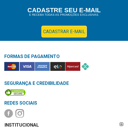
Higiene
CADASTRE SEU E-MAIL
E RECEBA TODAS AS PROMOÇÕES EXCLUSIVAS.
Saúde
e
Bem-
CADASTRAR E-MAIL
Estar
Aparelhos
FORMAS DE PAGAMENTO
e
Monitores
Primeiros
Socorros
SEGURANÇA E CREDIBILIDADE
Casa
e
REDES SOCIAIS
Utilidade
FORMAS DE
OFERTAS
INSTITUCIONAL
PAGAMENTO