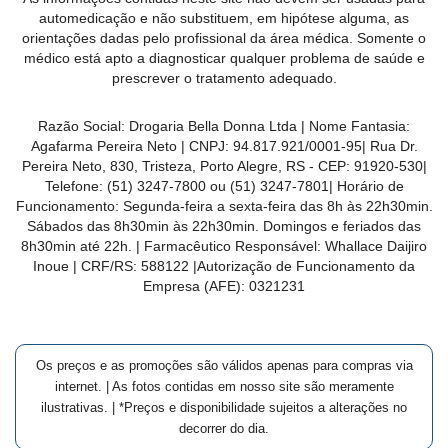
MAIS
automedicação e não substituem, em hipótese alguma, as
orientações dadas pelo profissional da área médica. Somente o
PRÓXIMA
médico está apto a diagnosticar qualquer problema de saúde e
prescrever o tratamento adequado.
CENTRAL
Razão Social:
Drogaria Bella Donna Ltda
| Nome Fantasia:
DO
Agafarma Pereira Neto
| CNPJ:
94.817.921/0001-95
|
Rua Dr.
CLIENTE
Pereira Neto, 830, Tristeza, Porto Alegre, RS -
CEP:
91920-530
|
Telefone:
(51) 3247-7800 ou (51) 3247-7801
| Horário de
Funcionamento: Segunda-feira a sexta-feira das 8h às 22h30min.
Sábados das 8h30min às 22h30min. Domingos e feriados das
8h30min até 22h. | Farmacêutico Responsável: Whallace Daijiro
Inoue | CRF/RS: 588122
|Autorização de Funcionamento da
Empresa (AFE):
0321231
Os preços e as promoções são válidos apenas para compras via
internet. | As fotos contidas em nosso site são meramente
ilustrativas. | *Preços e disponibilidade sujeitos a alterações no
decorrer do dia.