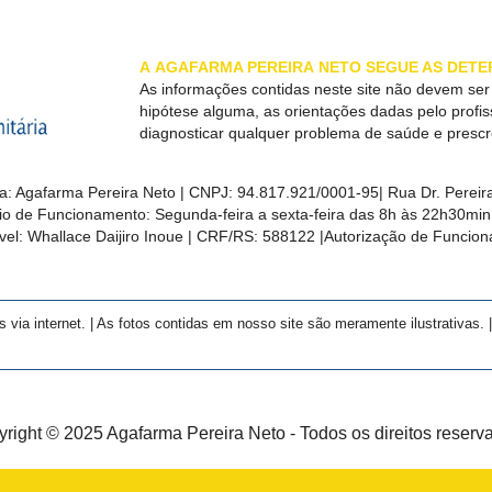
A
AGAFARMA PEREIRA
NETO SEGUE AS DETE
As informações contidas neste site não devem se
hipótese alguma, as orientações dadas pelo profi
diagnosticar qualquer problema de saúde e presc
a:
Agafarma Pereira Neto
| CNPJ:
94.817.921/0001-95
|
Rua Dr. Pereira
rio de Funcionamento: Segunda-feira a sexta-feira das 8h às 22h30m
el: Whallace Daijiro Inoue | CRF/RS: 588122
|Autorização de Funcio
a internet. | As fotos contidas em nosso site são meramente ilustrativas. | 
right © 2025 Agafarma Pereira Neto - Todos os direitos reserv