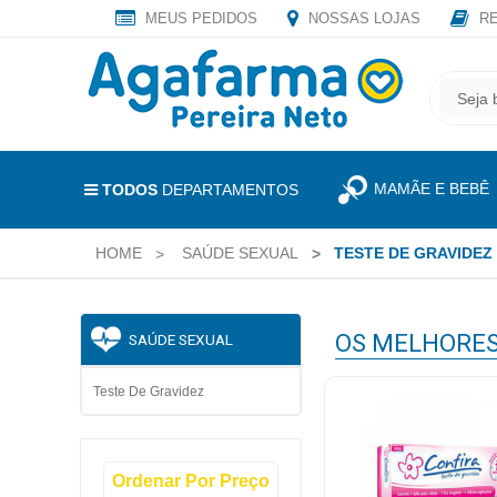
MEUS PEDIDOS
NOSSAS LOJAS
RE
OLÁ
,
CADASTRE
SEJA
SEU
BEM
E-
VINDO
MAIL
MAMÃE E BEBÊ
E
TODOS
DEPARTAMENTOS
RECEBA
LOGIN
TODAS
HOME
SAÚDE SEXUAL
TESTE DE GRAVIDEZ
&
AS
PROMOÇÕES
CADASTRO
EXCLUSIVAS.
OS MELHORE
SAÚDE SEXUAL
MEUS
PEDIDOS
Teste De Gravidez
TODOS
Ordenar Por Preço
DEPARTAMENTOS