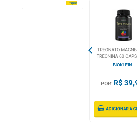
Limpar
Higiene
Saúde
e
Bem-
Estar
TAMARA DESIDRATADA
TREONATO MAGNES
Aparelhos
1KG S/CASCA
TREONINA 60 CAP
e
SHAMBALA
BIOKLEIN
Monitores
Primeiros
R$ 45,90
R$ 39,
POR:
POR:
Socorros
Ou 2X
De
R$ 22,95
Sem Juros
Casa
e
ADICIONAR
A CESTA
ADICIONAR
A C
Utilidade
OFERTAS