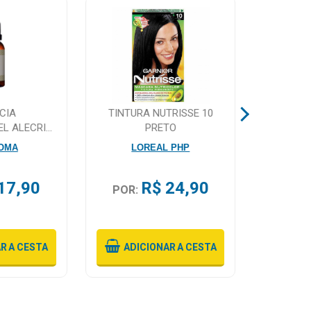
CIA
TINTURA NUTRISSE 10
APAREL
EL ALECRIM
PRETO
GIL
VIA AROMA
CARBO
ROMA
LOREAL PHP
L
17,90
R$ 24,90
POR:
POR:
AR
A CESTA
ADICIONAR
A CESTA
ADI