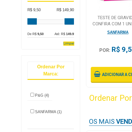
R$ 9,50
R$ 149,90
Mamãe
TESTE DE GRAVI
e
CONFIRA COM 1 UN
Bebê
SANFARMA
De R$
9,50
Até: R$
149.9
Medicamentos
Limpar
R$ 9,
POR:
Beleza
e
Proteção
Ordenar Por
Marca:
ADICIONAR
A C
Cuidado
Adulto
P&G (4)
Ordenar Por
Dermocosméticos
Dieta
SANFARMA (1)
e
OS MAIS
VEND
Suplemento