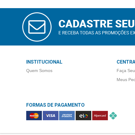
&
PROMOÇÕES
CADASTRAR
E-MAIL
OFERTAS
ATENDIMENTO
INSTITUCIONAL
CENTRA
&
Quem Somos
Faça Seu
LOCALIZAÇÃO
Meus Ped
CENTRAL
FORMAS DE PAGAMENTO
DE
ATENDIMENTO
LOJAS