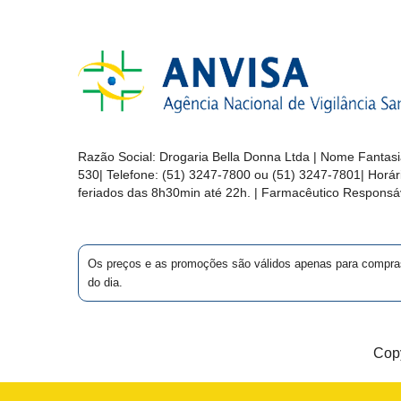
MAIS
PRÓXIMA
CENTRAL
DO
CLIENTE
Razão Social:
Drogaria Bella Donna Ltda
| Nome Fantasi
530
| Telefone:
(51) 3247-7800 ou (51) 3247-7801
| Horá
feriados das 8h30min até 22h. | Farmacêutico Responsáv
Os preços e as promoções são válidos apenas para compras vi
do dia.
Copy