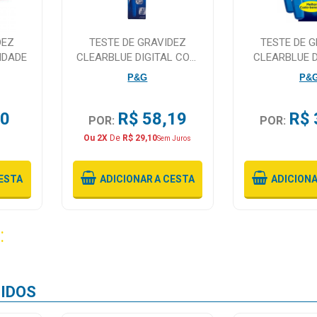
DEZ
TESTE DE GRAVIDEZ
TESTE DE 
IDADE
CLEARBLUE DIGITAL COM
CLEARBLUE 
INDICADOR DE SEMANAS
RAPIDA 2 
P&G
P&
50
R$ 58,19
R$ 
POR:
POR:
Ou 2X
De
R$ 29,10
Sem Juros
ESTA
ADICIONAR
A CESTA
ADICION
:
IDOS