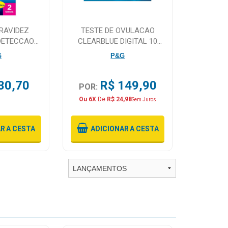
GRAVIDEZ
TESTE DE OVULACAO
DETECCAO
CLEARBLUE DIGITAL 10
UNIDADES
TESTES
G
P&G
30,70
R$ 149,90
POR:
Ou 6X
De
R$ 24,98
Sem Juros
AR
A CESTA
ADICIONAR
A CESTA