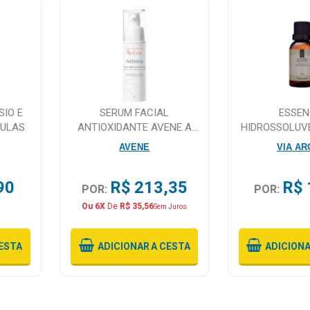
IO E
SERUM FACIAL
ESSEN
SULAS
ANTIOXIDANTE AVENE A
HIDROSSOLUV
OXITIVE 30ML
SILVESTRE 
AVENE
VIA A
30M
90
R$ 213,35
R$ 
POR:
POR:
Ou 6X
De
R$ 35,56
Sem Juros
ESTA
ADICIONAR
A CESTA
ADICION