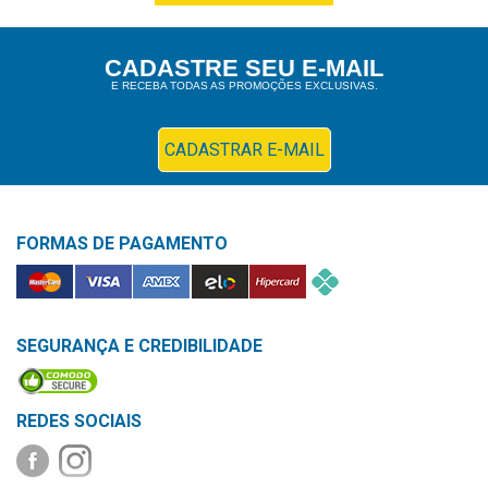
&
PROMOÇÕES
CADASTRE SEU E-MAIL
E RECEBA TODAS AS PROMOÇÕES EXCLUSIVAS.
OFERTAS
CADASTRAR E-MAIL
ATENDIMENTO
&
FORMAS DE PAGAMENTO
LOCALIZAÇÃO
SEGURANÇA E CREDIBILIDADE
CENTRAL
DE
ATENDIMENTO
REDES SOCIAIS
LOJAS