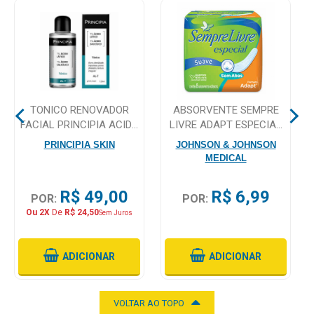
Higiene
Saúde
e
Bem-
Estar
TONICO RENOVADOR
ABSORVENTE SEMPRE
Aparelhos
FACIAL PRINCIPIA ACIDO
LIVRE ADAPT ESPECIAL
e
LATICO AL-7 120ML
SEM ABAS, SUAVE COM 8
PRINCIPIA SKIN
JOHNSON & JOHNSON
UNIDADES
Monitores
MEDICAL
Primeiros
R$ 49,00
R$ 6,99
POR:
POR:
Socorros
Ou 2X
De
R$ 24,50
Sem Juros
Casa
e
ADICIONAR
ADICIONAR
Utilidade
VOLTAR AO TOPO
OFERTAS