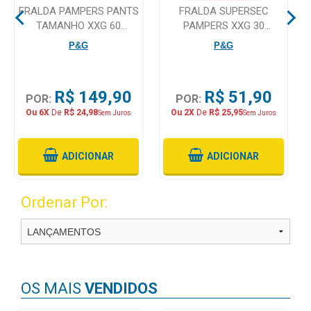
FRALDA PAMPERS PANTS
FRALDA SUPERSEC
TAMANHO XXG 60
PAMPERS XXG 30
Mamãe
UNIDADES
UNIDADES
P&G
P&G
e
Bebê
Medicamentos
R$ 149,90
R$ 51,90
POR:
POR:
Ou 6X
De
R$ 24,98
Ou 2X
De
R$ 25,95
Sem Juros
Sem Juros
Beleza
e
Proteção
ADICIONAR
ADICIONAR
Cuidado
Ordenar Por:
Adulto
Dermocosméticos
Dieta
e
OS MAIS
VENDIDOS
Suplemento