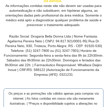
DA ANVISA.
As informações contidas neste site não devem ser usadas para
automedicação e não substituem, em hipótese alguma, as
orientações dadas pelo profissional da área médica. Somente o
médico está apto a diagnosticar qualquer problema de saúde e
prescrever o tratamento adequado.
Razão Social:
Drogaria Bella Donna Ltda
| Nome Fantasia:
Agafarma Pereira Neto
| CNPJ:
94.817.921/0001-95
|
Rua Dr.
Pereira Neto, 830, Tristeza, Porto Alegre, RS -
CEP:
91920-530
|
Telefone:
(51) 3247-7800 ou (51) 3247-7801
| Horário de
Funcionamento: Segunda-feira a sexta-feira das 8h às 22h30min.
Sábados das 8h30min às 22h30min. Domingos e feriados das
8h30min até 22h. | Farmacêutico Responsável: Whallace Daijiro
Inoue | CRF/RS: 588122
|Autorização de Funcionamento da
Empresa (AFE):
0321231
Os preços e as promoções são válidos apenas para compras via
internet. | As fotos contidas em nosso site são meramente
ilustrativas. | *Preços e disponibilidade sujeitos a alterações no