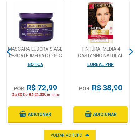
Higiene
Saúde
e
Bem-
Estar
MASCARA EUDORA SIAGE
TINTURA IMEDIA 4
Aparelhos
RESGATE IMEDIATO 250G
CASTANHO NATURAL
e
BOTICA
LOREAL PHP
Monitores
Primeiros
R$ 72,99
R$ 38,90
POR:
POR:
Socorros
Ou 3X
De
R$ 24,33
Sem Juros
Casa
e
ADICIONAR
ADICIONAR
Utilidade
VOLTAR AO TOPO
OFERTAS