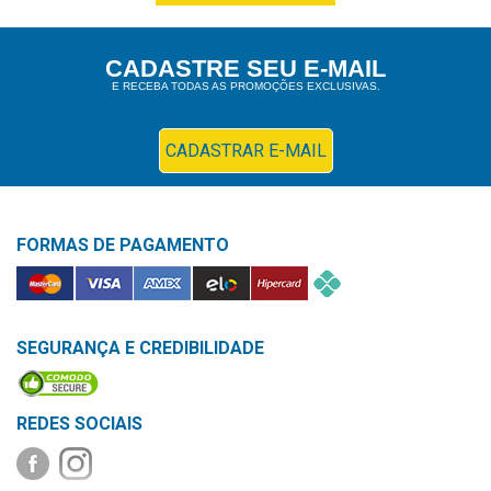
&
PROMOÇÕES
CADASTRE SEU E-MAIL
E RECEBA TODAS AS PROMOÇÕES EXCLUSIVAS.
OFERTAS
CADASTRAR E-MAIL
ATENDIMENTO
&
FORMAS DE PAGAMENTO
LOCALIZAÇÃO
SEGURANÇA E CREDIBILIDADE
CENTRAL
DE
ATENDIMENTO
REDES SOCIAIS
LOJAS