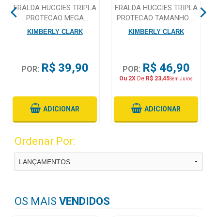
FRALDA HUGGIES TRIPLA
FRALDA HUGGIES TRIPLA
PROTECAO MEGA
PROTECAO TAMANHO G
Mamãe
TAMANHO G 30
36 UNIDADES
KIMBERLY CLARK
KIMBERLY CLARK
e
UNIDADES
Bebê
Medicamentos
R$ 39,90
R$ 46,90
POR:
POR:
Ou 2X
De
R$ 23,45
Sem Juros
Beleza
e
Proteção
ADICIONAR
ADICIONAR
Cuidado
Ordenar Por:
Adulto
Dermocosméticos
Dieta
e
OS MAIS
VENDIDOS
Suplemento