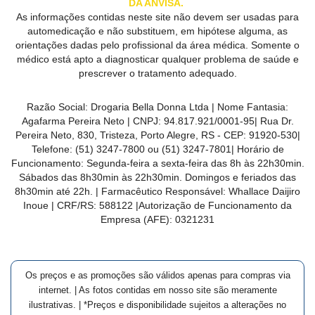
DA ANVISA.
As informações contidas neste site não devem ser usadas para
automedicação e não substituem, em hipótese alguma, as
orientações dadas pelo profissional da área médica. Somente o
médico está apto a diagnosticar qualquer problema de saúde e
prescrever o tratamento adequado.
Razão Social:
Drogaria Bella Donna Ltda
| Nome Fantasia:
Agafarma Pereira Neto
| CNPJ:
94.817.921/0001-95
|
Rua Dr.
Pereira Neto, 830, Tristeza, Porto Alegre, RS -
CEP:
91920-530
|
Telefone:
(51) 3247-7800 ou (51) 3247-7801
| Horário de
Funcionamento: Segunda-feira a sexta-feira das 8h às 22h30min.
Sábados das 8h30min às 22h30min. Domingos e feriados das
8h30min até 22h. | Farmacêutico Responsável: Whallace Daijiro
Inoue | CRF/RS: 588122
|Autorização de Funcionamento da
Empresa (AFE):
0321231
Os preços e as promoções são válidos apenas para compras via
internet. | As fotos contidas em nosso site são meramente
ilustrativas. | *Preços e disponibilidade sujeitos a alterações no