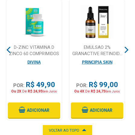
Higiene
Saúde
e
Bem-
Estar
D-ZINC VITAMINA D
EMULSAO 2%
Aparelhos
ZINCO 60 COMPRIMIDOS
GRANACTIVE RETINOIDE
e
PRINCIPIA SKINCARE GR-
DIVINA
PRINCIPIA SKIN
2 30ML
Monitores
Primeiros
R$ 49,90
R$ 99,00
POR:
POR:
Socorros
Ou 2X
De
R$ 24,95
Ou 4X
De
R$ 24,75
Sem Juros
Sem Juros
Casa
e
ADICIONAR
ADICIONAR
Utilidade
VOLTAR AO TOPO
OFERTAS