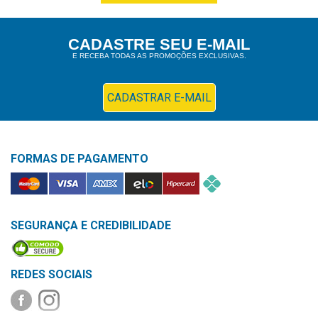
&
PROMOÇÕES
CADASTRE SEU E-MAIL
E RECEBA TODAS AS PROMOÇÕES EXCLUSIVAS.
OFERTAS
CADASTRAR E-MAIL
ATENDIMENTO
&
FORMAS DE PAGAMENTO
LOCALIZAÇÃO
SEGURANÇA E CREDIBILIDADE
CENTRAL
DE
ATENDIMENTO
REDES SOCIAIS
LOJAS