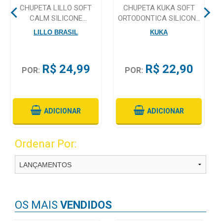
CHUPETA LILLO SOFT
CHUPETA KUKA SOFT
CALM SILICONE
ORTODONTICA SILICONE
Mamãe
TAMANHO 1 ROSA
TAMANHO 1
LILLO BRASIL
KUKA
e
TRANSPARENTE
Bebê
Medicamentos
R$ 24,99
R$ 22,90
POR:
POR:
Beleza
e
Proteção
ADICIONAR
ADICIONAR
Cuidado
Ordenar Por:
Adulto
Dermocosméticos
Dieta
e
OS MAIS
VENDIDOS
Suplemento