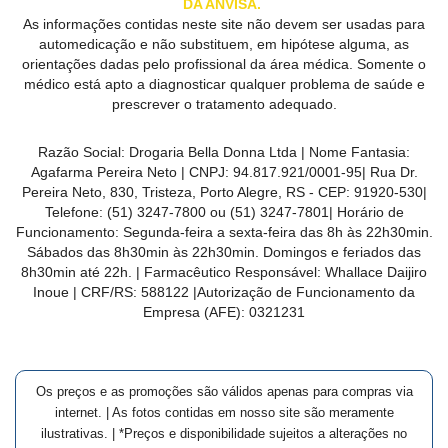
DA ANVISA.
As informações contidas neste site não devem ser usadas para
automedicação e não substituem, em hipótese alguma, as
orientações dadas pelo profissional da área médica. Somente o
médico está apto a diagnosticar qualquer problema de saúde e
prescrever o tratamento adequado.
Razão Social:
Drogaria Bella Donna Ltda
| Nome Fantasia:
Agafarma Pereira Neto
| CNPJ:
94.817.921/0001-95
|
Rua Dr.
Pereira Neto, 830, Tristeza, Porto Alegre, RS -
CEP:
91920-530
|
Telefone:
(51) 3247-7800 ou (51) 3247-7801
| Horário de
Funcionamento: Segunda-feira a sexta-feira das 8h às 22h30min.
Sábados das 8h30min às 22h30min. Domingos e feriados das
8h30min até 22h. | Farmacêutico Responsável: Whallace Daijiro
Inoue | CRF/RS: 588122
|Autorização de Funcionamento da
Empresa (AFE):
0321231
Os preços e as promoções são válidos apenas para compras via
internet. | As fotos contidas em nosso site são meramente
ilustrativas. | *Preços e disponibilidade sujeitos a alterações no