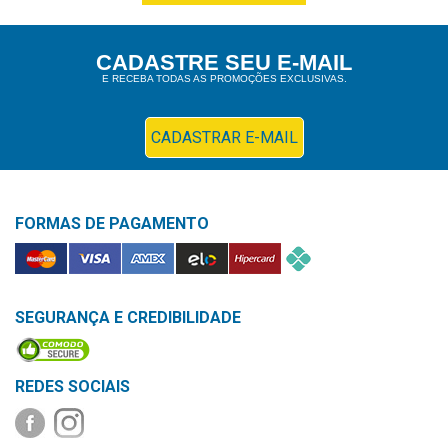
&
PROMOÇÕES
CADASTRE SEU E-MAIL
E RECEBA TODAS AS PROMOÇÕES EXCLUSIVAS.
OFERTAS
CADASTRAR E-MAIL
ATENDIMENTO
&
FORMAS DE PAGAMENTO
LOCALIZAÇÃO
SEGURANÇA E CREDIBILIDADE
CENTRAL
DE
ATENDIMENTO
REDES SOCIAIS
LOJAS