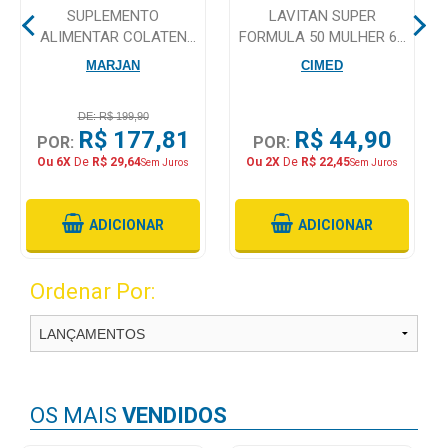
SUPLEMENTO
LAVITAN SUPER
ALIMENTAR COLATEN
FORMULA 50 MULHER 60
Mamãe
ARTRO 30 COMPRIMIDOS
COMPRIMIDOS
MARJAN
CIMED
e
Bebê
DE: R$ 199,90
Medicamentos
R$ 177,81
R$ 44,90
POR:
POR:
Ou 6X
De
R$ 29,64
Ou 2X
De
R$ 22,45
Sem Juros
Sem Juros
Beleza
e
Proteção
ADICIONAR
ADICIONAR
Cuidado
Ordenar Por:
Adulto
Dermocosméticos
Dieta
e
OS MAIS
VENDIDOS
Suplemento