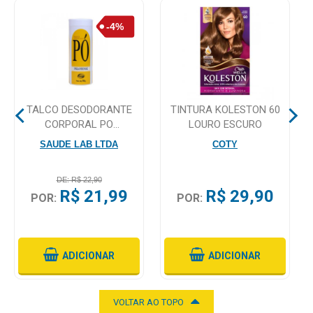
Higiene
Saúde
e
Bem-
Estar
TALCO DESODORANTE
TINTURA KOLESTON 60
Aparelhos
CORPORAL PO
LOURO ESCURO
e
PELOTENSE 150G
SAUDE LAB LTDA
COTY
Monitores
DE: R$ 22,90
Primeiros
R$ 21,99
R$ 29,90
POR:
POR:
Socorros
Casa
e
ADICIONAR
ADICIONAR
Utilidade
VOLTAR AO TOPO
OFERTAS