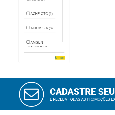
Higiene
ACHE-OTC (1)
Saúde
e
Bem-
ADIUM S.A (8)
Estar
AMGEN
Aparelhos
BERGAMO (1)
e
Monitores
Limpar
APSEN (3)
Primeiros
Socorros
ASPEN
PHARMA (2)
Casa
CADASTRAR
e
E-MAIL
BIOLAB
Utilidade
SANUS (2)
OFERTAS
CELLERA (1)