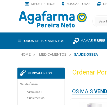
MEUS PEDIDOS
NOSSAS LOJAS
RE
OLÁ
,
CADASTRE
SEJA
SEU
BEM
E-
VINDO
MAIL
MAMÃE E BEBÊ
E
TODOS
DEPARTAMENTOS
RECEBA
LOGIN
TODAS
HOME
MEDICAMENTOS
SAÚDE ÓSSEA
&
AS
PROMOÇÕES
CADASTRO
EXCLUSIVAS.
Ordenar Por
MEDICAMENTOS
MEUS
PEDIDOS
Saúde Óssea
OS MAIS
VEND
Vitaminas E
Suplementos
TODOS
DEPARTAMENTOS