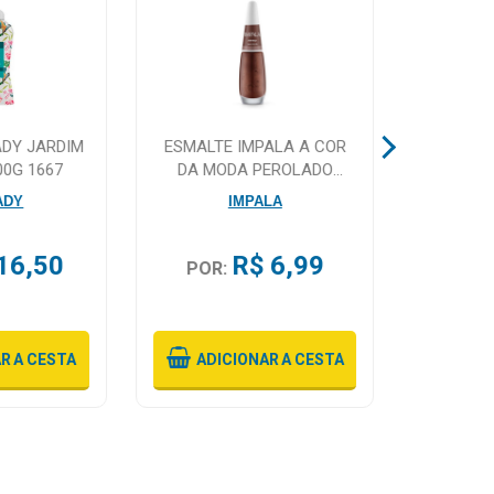
ADY JARDIM
ESMALTE IMPALA A COR
TAMARI
00G 1667
DA MODA PEROLADO
SEMEAR 7,5ML
ADY
IMPALA
16,50
R$ 6,99
POR:
POR:
Ou 4X
D
AR
A CESTA
ADICIONAR
A CESTA
ADI