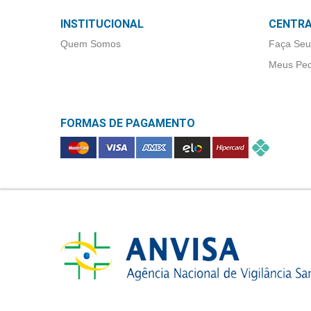
&
PROMOÇÕES
INSTITUCIONAL
CENTRA
CRISTALIA (1)
Quem Somos
Faça Seu
Meus Ped
EMS
OFERTAS
GENÉRICOS (3)
FORMAS DE PAGAMENTO
EMS/SIGMA
ATENDIMENTO
PHARMA (9)
&
LOCALIZAÇÃO
EUROFARMA
(16)
CENTRAL
FQM GRUPO
DE
(3)
ATENDIMENTO
GERMED (2)
LOJAS