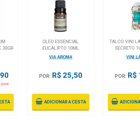
RUM
OLEO ESSENCIAL
TALCO VINI L
E 30GR
EUCALIPTO 10ML
SECRETO 1
VIA AROMA
VINI L
,90
R$ 25,50
R$ 
POR:
POR:
 Juros
ESTA
ADICIONAR
A CESTA
ADICION