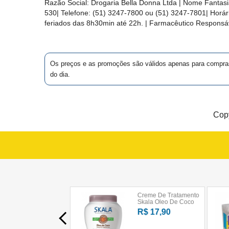
Razão Social:
Drogaria Bella Donna Ltda
| Nome Fantasi
MAIS
GROSS (1)
530
| Telefone:
(51) 3247-7800 ou (51) 3247-7801
| Horá
PRÓXIMA
feriados das 8h30min até 22h. | Farmacêutico Responsáv
HEEL DO
BRASIL (1)
CENTRAL
Os preços e as promoções são válidos apenas para compras vi
DO
do dia.
HYPERA (4)
CLIENTE
Copy
MEDLEY/SANOFI
(3)
MOMENTA (1)
MYLAN (1)
MYRALIS (1)