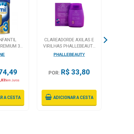
NFANTIL
CLAREADORDE AXILAS E
ENGOV 
PREMIUM 3
VIRILHAS PHALLEBEAUTY
G
PH0809 100ML
NE
PHALLEBEAUTY
74,49
R$ 33,80
POR:
POR:
,83
Sem Juros
AR
A CESTA
ADICIONAR
A CESTA
ADI