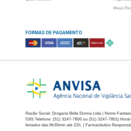
&
Meus Ped
PROMOÇÕES
UNILEVER (2)
FORMAS DE PAGAMENTO
OFERTAS
ATENDIMENTO
&
LOCALIZAÇÃO
CENTRAL
DE
ATENDIMENTO
Razão Social:
Drogaria Bella Donna Ltda
| Nome Fantasi
530
| Telefone:
(51) 3247-7800 ou (51) 3247-7801
| Horá
feriados das 8h30min até 22h. | Farmacêutico Responsáv
LOJAS