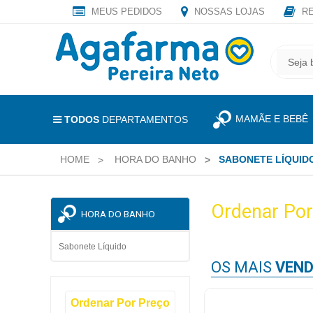
MEUS PEDIDOS
NOSSAS LOJAS
RE
OLÁ
,
CADASTRE
SEJA
SEU
BEM
E-
VINDO
MAIL
MAMÃE E BEBÊ
E
TODOS
DEPARTAMENTOS
RECEBA
LOGIN
TODAS
HOME
HORA DO BANHO
SABONETE LÍQUID
&
AS
PROMOÇÕES
CADASTRO
EXCLUSIVAS.
Ordenar Por
HORA DO BANHO
MEUS
PEDIDOS
Sabonete Líquido
OS MAIS
VEND
TODOS
Ordenar Por Preço
DEPARTAMENTOS