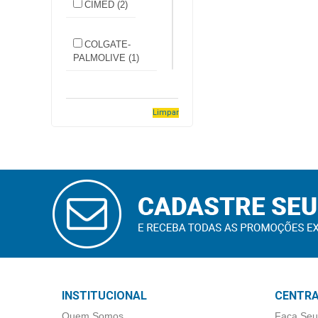
CIMED (2)
Higiene
Saúde
COLGATE-
e
PALMOLIVE (1)
Bem-
Estar
GRANADO (1)
Limpar
Aparelhos
JOHNSON &
e
JOHNSON
Monitores
MEDICAL (9)
Primeiros
CADASTRAR
Socorros
KIMBERLY
E-MAIL
CLARK (3)
Casa
e
MUSTELA (2)
Utilidade
INSTITUCIONAL
CENTRA
SIGMA
OFERTAS
FHARMA (1)
Quem Somos
Faça Seu