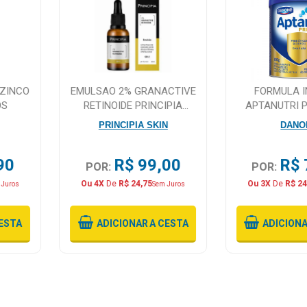
 ZINCO
EMULSAO 2% GRANACTIVE
FORMULA I
OS
RETINOIDE PRINCIPIA
APTANUTRI 
SKINCARE GR-2 30ML
800
PRINCIPIA SKIN
DANO
90
R$ 99,00
R$ 
POR:
POR:
Ou 4X
De
R$ 24,75
Ou 3X
De
R$ 24
 Juros
Sem Juros
ESTA
ADICIONAR
A CESTA
ADICION