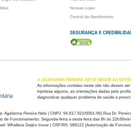
idos
Nossas Lojas
Central de Atendimento
SEGURANÇA E CREDIBILIDA
A
AGAFARMA PEREIRA
NETO SEGUE AS DETE
As informações contidas neste site não devem se
hipótese alguma, as orientações dadas pelo profi
diagnosticar qualquer problema de saúde e presc
a:
Agafarma Pereira Neto
| CNPJ:
94.817.921/0001-95
|
Rua Dr. Pereira
rio de Funcionamento: Segunda-feira a sexta-feira das 8h às 22h30m
el: Whallace Daijiro Inoue | CRF/RS: 588122
|Autorização de Funcio