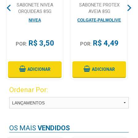
SABONETE NIVEA
SABONETE PROTEX
ORQUIDEAS 85G
AVEIA 85G
Mamãe
NIVEA
COLGATE-PALMOLIVE
e
Bebê
Medicamentos
R$ 3,50
R$ 4,49
POR:
POR:
Beleza
e
Proteção
ADICIONAR
ADICIONAR
Cuidado
Ordenar Por:
Adulto
Dermocosméticos
Dieta
e
OS MAIS
VENDIDOS
Suplemento