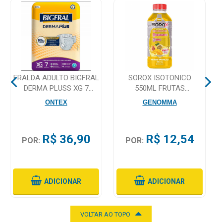
Higiene
Saúde
e
Bem-
Estar
FRALDA ADULTO BIGFRAL
SOROX ISOTONICO
Aparelhos
DERMA PLUSS XG 7
550ML FRUTAS
e
UNIDADES
AMARELAS
ONTEX
GENOMMA
Monitores
Primeiros
R$ 36,90
R$ 12,54
POR:
POR:
Socorros
Casa
e
ADICIONAR
ADICIONAR
Utilidade
VOLTAR AO TOPO
OFERTAS