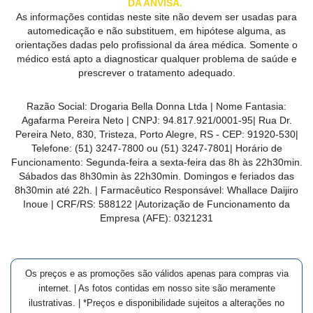
DA ANVISA.
As informações contidas neste site não devem ser usadas para
automedicação e não substituem, em hipótese alguma, as
orientações dadas pelo profissional da área médica. Somente o
médico está apto a diagnosticar qualquer problema de saúde e
prescrever o tratamento adequado.
Razão Social:
Drogaria Bella Donna Ltda
| Nome Fantasia:
Agafarma Pereira Neto
| CNPJ:
94.817.921/0001-95
|
Rua Dr.
Pereira Neto, 830, Tristeza, Porto Alegre, RS -
CEP:
91920-530
|
Telefone:
(51) 3247-7800 ou (51) 3247-7801
| Horário de
Funcionamento: Segunda-feira a sexta-feira das 8h às 22h30min.
Sábados das 8h30min às 22h30min. Domingos e feriados das
8h30min até 22h. | Farmacêutico Responsável: Whallace Daijiro
Inoue | CRF/RS: 588122
|Autorização de Funcionamento da
Empresa (AFE):
0321231
Os preços e as promoções são válidos apenas para compras via
internet. | As fotos contidas em nosso site são meramente
ilustrativas. | *Preços e disponibilidade sujeitos a alterações no