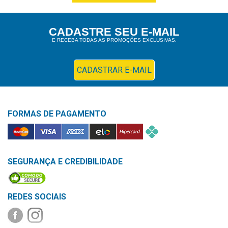
&
PROMOÇÕES
CADASTRE SEU E-MAIL
E RECEBA TODAS AS PROMOÇÕES EXCLUSIVAS.
OFERTAS
CADASTRAR E-MAIL
ATENDIMENTO
&
FORMAS DE PAGAMENTO
LOCALIZAÇÃO
SEGURANÇA E CREDIBILIDADE
CENTRAL
DE
ATENDIMENTO
REDES SOCIAIS
LOJAS