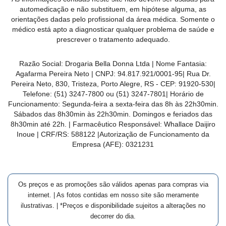
MAIS
automedicação e não substituem, em hipótese alguma, as
orientações dadas pelo profissional da área médica. Somente o
PRÓXIMA
médico está apto a diagnosticar qualquer problema de saúde e
prescrever o tratamento adequado.
CENTRAL
Razão Social:
Drogaria Bella Donna Ltda
| Nome Fantasia:
DO
Agafarma Pereira Neto
| CNPJ:
94.817.921/0001-95
|
Rua Dr.
CLIENTE
Pereira Neto, 830, Tristeza, Porto Alegre, RS -
CEP:
91920-530
|
Telefone:
(51) 3247-7800 ou (51) 3247-7801
| Horário de
Funcionamento: Segunda-feira a sexta-feira das 8h às 22h30min.
Sábados das 8h30min às 22h30min. Domingos e feriados das
8h30min até 22h. | Farmacêutico Responsável: Whallace Daijiro
Inoue | CRF/RS: 588122
|Autorização de Funcionamento da
Empresa (AFE):
0321231
Os preços e as promoções são válidos apenas para compras via
internet. | As fotos contidas em nosso site são meramente
ilustrativas. | *Preços e disponibilidade sujeitos a alterações no
decorrer do dia.