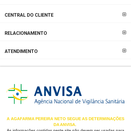
&
PROMOÇÕES
CENTRAL DO CLIENTE
RELACIONAMENTO
OFERTAS
ATENDIMENTO
ATENDIMENTO
&
LOCALIZAÇÃO
CENTRAL
DE
ATENDIMENTO
A
AGAFARMA PEREIRA
NETO SEGUE AS DETERMINAÇÕES
DA ANVISA.
LOJAS
As informações contidas neste site não devem ser usadas para