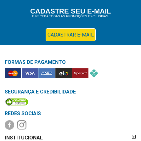
Higiene
CADASTRE SEU E-MAIL
E RECEBA TODAS AS PROMOÇÕES EXCLUSIVAS.
Saúde
e
Bem-
CADASTRAR E-MAIL
Estar
Aparelhos
FORMAS DE PAGAMENTO
e
Monitores
Primeiros
Socorros
SEGURANÇA E CREDIBILIDADE
Casa
e
REDES SOCIAIS
Utilidade
FORMAS DE
OFERTAS
INSTITUCIONAL
PAGAMENTO