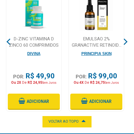
Mamãe
e
Bebê
D-ZINC VITAMINA D
EMULSAO 2%
Medicamentos
ZINCO 60 COMPRIMIDOS
GRANACTIVE RETINOIDE
PRINCIPIA SKINCARE GR-
Beleza
DIVINA
PRINCIPIA SKIN
2 30ML
e
Proteção
R$ 49,90
R$ 99,00
POR:
POR:
Cuidado
Ou 2X
De
R$ 24,95
Ou 4X
De
R$ 24,75
Sem Juros
Sem Juros
Adulto
Dermocosméticos
ADICIONAR
ADICIONAR
Dieta
e
VOLTAR AO TOPO
Suplemento