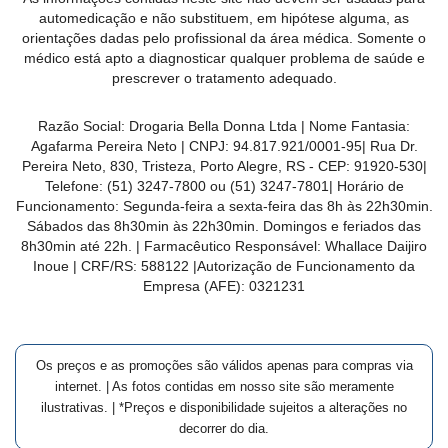
MAIS
automedicação e não substituem, em hipótese alguma, as
orientações dadas pelo profissional da área médica. Somente o
PRÓXIMA
médico está apto a diagnosticar qualquer problema de saúde e
prescrever o tratamento adequado.
CENTRAL
Razão Social:
Drogaria Bella Donna Ltda
| Nome Fantasia:
DO
Agafarma Pereira Neto
| CNPJ:
94.817.921/0001-95
|
Rua Dr.
CLIENTE
Pereira Neto, 830, Tristeza, Porto Alegre, RS -
CEP:
91920-530
|
Telefone:
(51) 3247-7800 ou (51) 3247-7801
| Horário de
Funcionamento: Segunda-feira a sexta-feira das 8h às 22h30min.
Sábados das 8h30min às 22h30min. Domingos e feriados das
8h30min até 22h. | Farmacêutico Responsável: Whallace Daijiro
Inoue | CRF/RS: 588122
|Autorização de Funcionamento da
Empresa (AFE):
0321231
Os preços e as promoções são válidos apenas para compras via
internet. | As fotos contidas em nosso site são meramente
ilustrativas. | *Preços e disponibilidade sujeitos a alterações no
decorrer do dia.