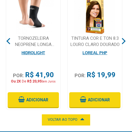
Mamãe
e
Bebê
TORNOZELEIRA
TINTURA COR E TON 8.3
Medicamentos
NEOPRENE LONGA
LOURO CLARO DOURADO
HIDROLIGHT TAMANHO G
Beleza
HIDROLIGHT
LOREAL PHP
e
Proteção
R$ 41,90
R$ 19,99
POR:
POR:
Cuidado
Ou 2X
De
R$ 20,95
Sem Juros
Adulto
Dermocosméticos
ADICIONAR
ADICIONAR
Dieta
e
VOLTAR AO TOPO
Suplemento