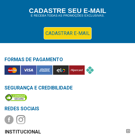
Higiene
CADASTRE SEU E-MAIL
E RECEBA TODAS AS PROMOÇÕES EXCLUSIVAS.
Saúde
e
Bem-
CADASTRAR E-MAIL
Estar
Aparelhos
FORMAS DE PAGAMENTO
e
Monitores
Primeiros
Socorros
SEGURANÇA E CREDIBILIDADE
Casa
e
REDES SOCIAIS
Utilidade
FORMAS DE
OFERTAS
INSTITUCIONAL
PAGAMENTO