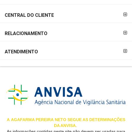
&
PROMOÇÕES
CENTRAL DO CLIENTE
RELACIONAMENTO
OFERTAS
ATENDIMENTO
ATENDIMENTO
&
LOCALIZAÇÃO
CENTRAL
DE
ATENDIMENTO
A
AGAFARMA PEREIRA
NETO SEGUE AS DETERMINAÇÕES
DA ANVISA.
LOJAS
As informações contidas neste site não devem ser usadas para