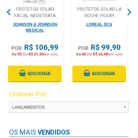
PROTETOR SOLAR
PROTETOR SOLAR LA
Mamãe
FACIAL NEOSTRATA
ROCHE POSAY
e
MINESOL OIL CONTROL ,
ANTHELIOS ULTRA
JOHNSON & JOHNSON
LOREAL DCA
Bebê
FPS 70 COM 40G
COVER COR 5.0 30G
MEDICAL
Medicamentos
R$ 106,99
R$ 99,90
POR:
POR:
Beleza
Ou 5X
De
R$ 21,40
Ou 4X
De
R$ 24,98
Sem Juros
Sem Juros
e
Proteção
ADICIONAR
ADICIONAR
Cuidado
Adulto
Ordenar Por:
Dermocosméticos
Dieta
e
Suplemento
OS MAIS
VENDIDOS