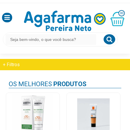
HOME
PROTETOR SOLAR
OLÁ
PROTETOR SOLAR FACIAL
00
,
SEJA
BEM
MINHA
CESTA
PROTETOR SOLAR
VINDO
R$
0,00
Protetor Solar Facial
LOGIN
+
Filtros
&
CADASTRO
OS MELHORES
PRODUTOS
MEUS
PEDIDOS
TODOS
DEPARTAMENTOS