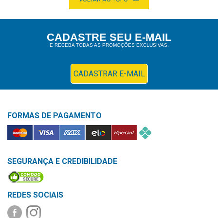
&
PROMOÇÕES
CADASTRE SEU E-MAIL
E RECEBA TODAS AS PROMOÇÕES EXCLUSIVAS.
OFERTAS
CADASTRAR E-MAIL
ATENDIMENTO
&
LOCALIZAÇÃO
FORMAS DE PAGAMENTO
CENTRAL
SEGURANÇA E CREDIBILIDADE
DE
ATENDIMENTO
REDES SOCIAIS
LOJAS