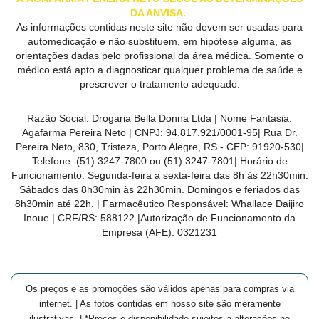
DA ANVISA.
As informações contidas neste site não devem ser usadas para
automedicação e não substituem, em hipótese alguma, as
orientações dadas pelo profissional da área médica. Somente o
médico está apto a diagnosticar qualquer problema de saúde e
prescrever o tratamento adequado.
Razão Social:
Drogaria Bella Donna Ltda
| Nome Fantasia:
Agafarma Pereira Neto
| CNPJ:
94.817.921/0001-95
|
Rua Dr.
Pereira Neto, 830, Tristeza, Porto Alegre, RS -
CEP:
91920-530
|
Telefone:
(51) 3247-7800 ou (51) 3247-7801
| Horário de
Funcionamento: Segunda-feira a sexta-feira das 8h às 22h30min.
Sábados das 8h30min às 22h30min. Domingos e feriados das
8h30min até 22h. | Farmacêutico Responsável: Whallace Daijiro
Inoue | CRF/RS: 588122
|Autorização de Funcionamento da
Empresa (AFE):
0321231
Os preços e as promoções são válidos apenas para compras via
internet. | As fotos contidas em nosso site são meramente
ilustrativas. | *Preços e disponibilidade sujeitos a alterações no