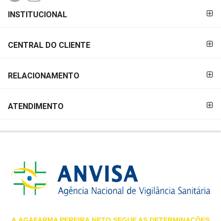
FORMAS DE
MAIS
INSTITUCIONAL
PAGAMENTO
PRÓXIMA
CENTRAL DO CLIENTE
CENTRAL
DO
RELACIONAMENTO
CLIENTE
ATENDIMENTO
A
AGAFARMA PEREIRA
NETO SEGUE AS DETERMINAÇÕES