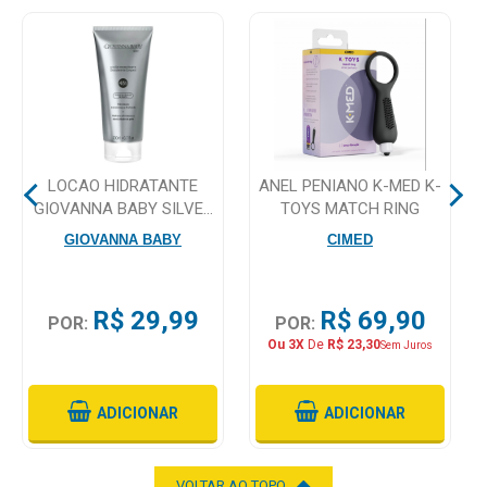
Higiene
Saúde
e
Bem-
Estar
LOCAO HIDRATANTE
ANEL PENIANO K-MED K-
Aparelhos
GIOVANNA BABY SILVER
TOYS MATCH RING
e
200ML
Monitores
GIOVANNA BABY
CIMED
Primeiros
Socorros
R$ 29,99
R$ 69,90
POR:
POR:
Ou 3X
De
R$ 23,30
Sem Juros
Casa
e
Utilidade
ADICIONAR
ADICIONAR
OFERTAS
VOLTAR AO TOPO