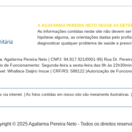
A
AGAFARMA PEREIRA
NETO SEGUE AS DETE
As informações contidas neste site não devem se
hipótese alguma, as orientações dadas pelo profi
diagnosticar qualquer problema de saúde e presc
a:
Agafarma Pereira Neto
| CNPJ:
94.817.921/0001-95
|
Rua Dr. Pereira
rio de Funcionamento: Segunda-feira a sexta-feira das 8h às 22h30m
el: Whallace Daijiro Inoue | CRF/RS: 588122
|Autorização de Funcio
a internet. | As fotos contidas em nosso site são meramente ilustrativas. | 
right © 2025 Agafarma Pereira Neto - Todos os direitos reserv