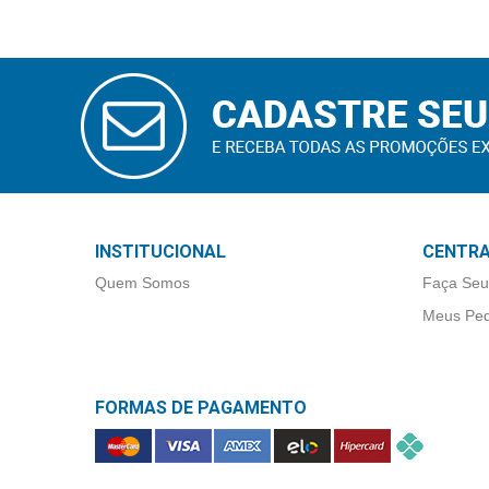
Higiene
Saúde
e
CADASTRAR
Bem-
E-MAIL
Estar
Aparelhos
e
Monitores
INSTITUCIONAL
CENTRA
Quem Somos
Faça Seu
Primeiros
Socorros
Meus Ped
Casa
e
FORMAS DE PAGAMENTO
Utilidade
OFERTAS