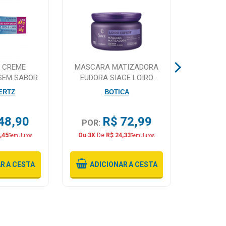
X CREME
MASCARA MATIZADORA
CHUPETA
 SEM SABOR
EUDORA SIAGE LOIRO
RECEM-
EXPERT 250G
TAMA
ERTZ
BOTICA
48,90
R$ 72,99
POR:
POR:
,45
Ou 3X
De
R$ 24,33
Sem Juros
Sem Juros
AR
A CESTA
ADICIONAR
A CESTA
ADI