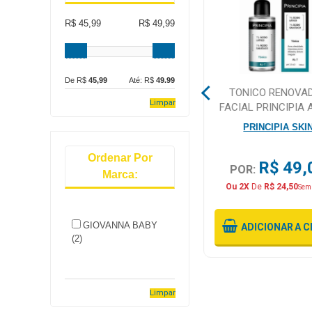
R$ 45,99
R$ 49,99
Mamãe
e
Bebê
De R$
45,99
Até: R$
49.99
E
BARRA DE CHOCOLATE
TONICO RENOVA
Medicamentos
Limpar
NEUGEBAUER AO LEITE
FACIAL PRINCIPIA 
90G
LATICO AL-7 12
Beleza
NEUGEBAUER
PRINCIPIA SKI
e
Proteção
Ordenar Por
R$ 6,99
R$ 49,
POR:
POR:
Marca:
Cuidado
Ou 2X
De
R$ 24,50
Sem
Adulto
GIOVANNA BABY
ADICIONAR
A CESTA
ADICIONAR
A C
Dermocosméticos
(2)
Dieta
e
Suplemento
Limpar