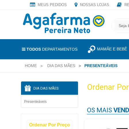
MEUS PEDIDOS
NOSSAS LOJAS
RE
OLÁ
,
CADASTRE
SEJA
SEU
BEM
E-
VINDO
MAIL
MAMÃE E BEBÊ
E
TODOS
DEPARTAMENTOS
RECEBA
LOGIN
TODAS
HOME
DIA DAS MÃES
PRESENTEÁVEIS
&
AS
PROMOÇÕES
CADASTRO
EXCLUSIVAS.
Ordenar Por
DIA DAS MÃES
MEUS
PEDIDOS
Presenteáveis
OS MAIS
VEND
TODOS
Ordenar Por Preço
DEPARTAMENTOS