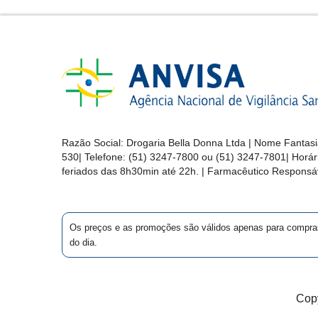
&
PROMOÇÕES
OFERTAS
ATENDIMENTO
Razão Social:
Drogaria Bella Donna Ltda
| Nome Fantasi
&
530
| Telefone:
(51) 3247-7800 ou (51) 3247-7801
| Horá
LOCALIZAÇÃO
feriados das 8h30min até 22h. | Farmacêutico Responsáv
Os preços e as promoções são válidos apenas para compras vi
CENTRAL
do dia.
DE
ATENDIMENTO
Copy
LOJAS