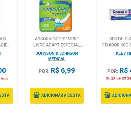
DOR
ABSORVENTE SEMPRE
DENTALFI
ACIDO
LIVRE ADAPT ESPECIAL
FIXADOR 68G
0ML
SEM ABAS, SUAVE COM 8
N
JOHNSON & JOHNSON
KLEY H
UNIDADES
MEDICAL
00
R$ 6,99
R$ 
POR:
POR:
Ou 2X
De
R$ 24
 Juros
ESTA
ADICIONAR
A CESTA
ADICION