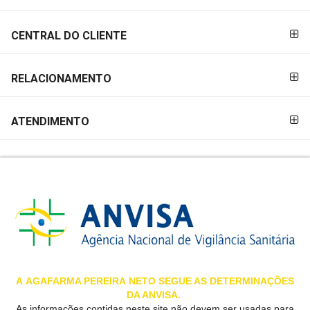
&
PROMOÇÕES
CENTRAL DO CLIENTE
RELACIONAMENTO
OFERTAS
ATENDIMENTO
ATENDIMENTO
&
LOCALIZAÇÃO
CENTRAL
DE
ATENDIMENTO
A
AGAFARMA PEREIRA
NETO SEGUE AS DETERMINAÇÕES
DA ANVISA.
LOJAS
As informações contidas neste site não devem ser usadas para