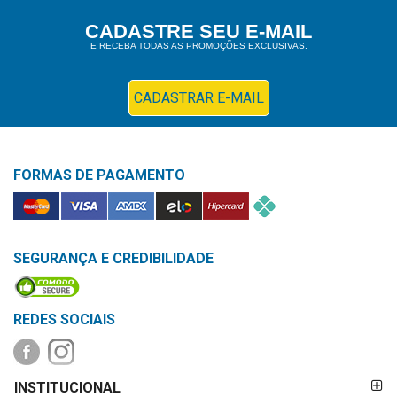
Higiene
CADASTRE SEU E-MAIL
E RECEBA TODAS AS PROMOÇÕES EXCLUSIVAS.
Saúde
e
Bem-
CADASTRAR E-MAIL
Estar
Aparelhos
FORMAS DE PAGAMENTO
e
Monitores
Primeiros
Socorros
SEGURANÇA E CREDIBILIDADE
Casa
e
REDES SOCIAIS
Utilidade
FORMAS DE
OFERTAS
INSTITUCIONAL
PAGAMENTO