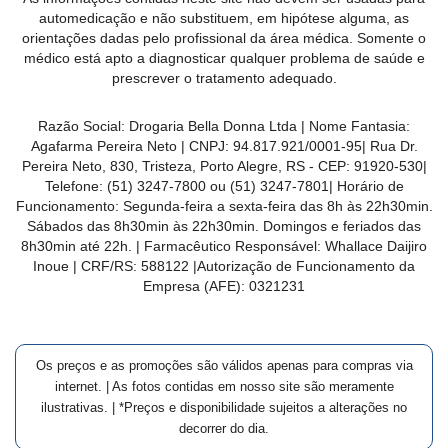
MAIS
automedicação e não substituem, em hipótese alguma, as
orientações dadas pelo profissional da área médica. Somente o
PRÓXIMA
médico está apto a diagnosticar qualquer problema de saúde e
prescrever o tratamento adequado.
CENTRAL
Razão Social:
Drogaria Bella Donna Ltda
| Nome Fantasia:
DO
Agafarma Pereira Neto
| CNPJ:
94.817.921/0001-95
|
Rua Dr.
CLIENTE
Pereira Neto, 830, Tristeza, Porto Alegre, RS -
CEP:
91920-530
|
Telefone:
(51) 3247-7800 ou (51) 3247-7801
| Horário de
Funcionamento: Segunda-feira a sexta-feira das 8h às 22h30min.
Sábados das 8h30min às 22h30min. Domingos e feriados das
8h30min até 22h. | Farmacêutico Responsável: Whallace Daijiro
Inoue | CRF/RS: 588122
|Autorização de Funcionamento da
Empresa (AFE):
0321231
Os preços e as promoções são válidos apenas para compras via
internet. | As fotos contidas em nosso site são meramente
ilustrativas. | *Preços e disponibilidade sujeitos a alterações no
decorrer do dia.