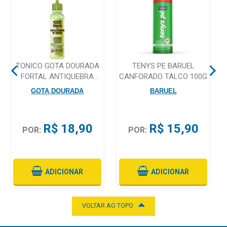
Mamãe
e
Bebê
TONICO GOTA DOURADA
TENYS PE BARUEL
Medicamentos
FORTAL ANTIQUEBRA
CANFORADO TALCO 100G
100ML C/RECONST
Beleza
GOTA DOURADA
BARUEL
e
Proteção
R$ 18,90
R$ 15,90
POR:
POR:
Cuidado
Adulto
Dermocosméticos
ADICIONAR
ADICIONAR
Dieta
e
VOLTAR AO TOPO
Suplemento