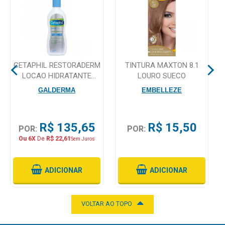
Mamãe
e
Bebê
CETAPHIL RESTORADERM
TINTURA MAXTON 8.1
Medicamentos
LOCAO HIDRATANTE
LOURO SUECO
295ML
Beleza
GALDERMA
EMBELLEZE
e
Proteção
R$ 135,65
R$ 15,50
POR:
POR:
Cuidado
Ou 6X
De
R$ 22,61
Sem Juros
Adulto
Dermocosméticos
ADICIONAR
ADICIONAR
Dieta
e
VOLTAR AO TOPO
Suplemento