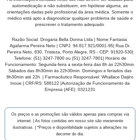
MAIS
automedicação e não substituem, em hipótese alguma, as
orientações dadas pelo profissional da área médica. Somente o
PRÓXIMA
médico está apto a diagnosticar qualquer problema de saúde e
prescrever o tratamento adequado.
CENTRAL
Razão Social:
Drogaria Bella Donna Ltda
| Nome Fantasia:
DO
Agafarma Pereira Neto
| CNPJ:
94.817.921/0001-95
|
Rua Dr.
CLIENTE
Pereira Neto, 830, Tristeza, Porto Alegre, RS -
CEP:
91920-530
|
Telefone:
(51) 3247-7800 ou (51) 3247-7801
| Horário de
Funcionamento: Segunda-feira a sexta-feira das 8h às 22h30min.
Sábados das 8h30min às 22h30min. Domingos e feriados das
8h30min até 22h. | Farmacêutico Responsável: Whallace Daijiro
Inoue | CRF/RS: 588122
|Autorização de Funcionamento da
Empresa (AFE):
0321231
Os preços e as promoções são válidos apenas para compras via
internet. | As fotos contidas em nosso site são meramente
ilustrativas. | *Preços e disponibilidade sujeitos a alterações no
decorrer do dia.