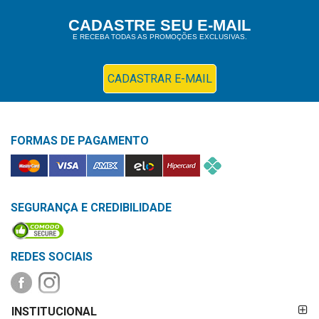
Higiene
CADASTRE SEU E-MAIL
E RECEBA TODAS AS PROMOÇÕES EXCLUSIVAS.
Saúde
e
Bem-
CADASTRAR E-MAIL
Estar
Aparelhos
FORMAS DE PAGAMENTO
e
Monitores
Primeiros
Socorros
SEGURANÇA E CREDIBILIDADE
Casa
e
REDES SOCIAIS
Utilidade
FORMAS DE
OFERTAS
INSTITUCIONAL
PAGAMENTO