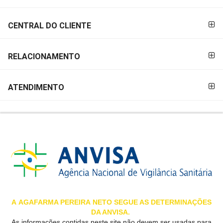
&
PROMOÇÕES
CENTRAL DO CLIENTE
RELACIONAMENTO
OFERTAS
ATENDIMENTO
ATENDIMENTO
&
LOCALIZAÇÃO
CENTRAL
DE
ATENDIMENTO
A
AGAFARMA PEREIRA
NETO SEGUE AS DETERMINAÇÕES
DA ANVISA.
LOJAS
As informações contidas neste site não devem ser usadas para