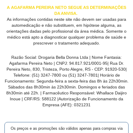
A
AGAFARMA PEREIRA
NETO SEGUE AS DETERMINAÇÕES
DA ANVISA.
As informações contidas neste site não devem ser usadas para
automedicação e não substituem, em hipótese alguma, as
orientações dadas pelo profissional da área médica. Somente o
médico está apto a diagnosticar qualquer problema de saúde e
prescrever o tratamento adequado.
Razão Social:
Drogaria Bella Donna Ltda
| Nome Fantasia:
Agafarma Pereira Neto
| CNPJ:
94.817.921/0001-95
|
Rua Dr.
Pereira Neto, 830, Tristeza, Porto Alegre, RS -
CEP:
91920-530
|
Telefone:
(51) 3247-7800 ou (51) 3247-7801
| Horário de
Funcionamento: Segunda-feira a sexta-feira das 8h às 22h30min.
Sábados das 8h30min às 22h30min. Domingos e feriados das
8h30min até 22h. | Farmacêutico Responsável: Whallace Daijiro
Inoue | CRF/RS: 588122
|Autorização de Funcionamento da
Empresa (AFE):
0321231
Os preços e as promoções são válidos apenas para compras via