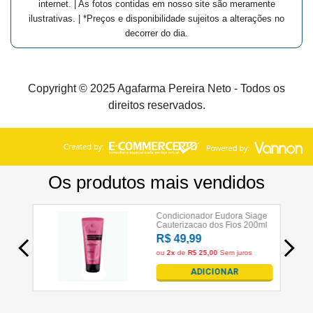
internet. | As fotos contidas em nosso site são meramente
ilustrativas. | *Preços e disponibilidade sujeitos a alterações no
decorrer do dia.
Copyright © 2025 Agafarma Pereira Neto - Todos os
direitos reservados.
×
Aviso de uso de cookies
Nós utilizamos cookies para possibilitar e aprimorar
sua experiência em nosso site. Acessando nossas
páginas você concorda com a coleta e uso desses
cookies.
Para saber mais, visite nossa
política de
privacidade
.