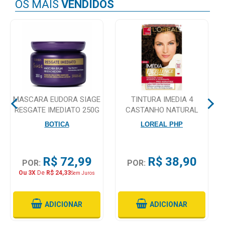
OS MAIS
VENDIDOS
Higiene
Saúde
e
Bem-
Estar
Aparelhos
e
MASCARA EUDORA SIAGE
TINTURA IMEDIA 4
RESGATE IMEDIATO 250G
CASTANHO NATURAL
Monitores
BOTICA
LOREAL PHP
Primeiros
Socorros
R$ 72,99
R$ 38,90
POR:
POR:
Casa
Ou 3X
De
R$ 24,33
Sem Juros
e
Utilidade
ADICIONAR
ADICIONAR
OFERTAS