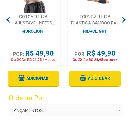
Mamãe
COTOVELEIRA
TORNOZELEIRA
e
AJUSTAVEL NEEDS
ELASTICA BAMBOO PAR
Bebê
TAMANHO UNICO
HIDROLIGHT PRETA EL11
HIDROLIGHT
HIDROLIGHT
Medicamentos
R$ 49,90
R$ 49,90
Beleza
POR:
POR:
e
Ou 2X
De
R$ 24,95
Ou 2X
De
R$ 24,95
Sem Juros
Sem Juros
Proteção
Cuidado
ADICIONAR
ADICIONAR
Adulto
Ordenar Por:
Dermocosméticos
Dieta
e
Suplemento