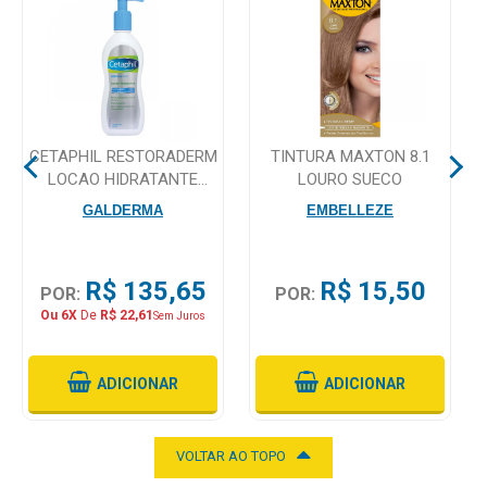
Mamãe
e
Bebê
Medicamentos
CETAPHIL RESTORADERM
TINTURA MAXTON 8.1
LOCAO HIDRATANTE
LOURO SUECO
Beleza
295ML
GALDERMA
EMBELLEZE
e
Proteção
R$ 135,65
R$ 15,50
Cuidado
POR:
POR:
Adulto
Ou 6X
De
R$ 22,61
Sem Juros
Dermocosméticos
ADICIONAR
ADICIONAR
Dieta
e
VOLTAR AO TOPO
Suplemento