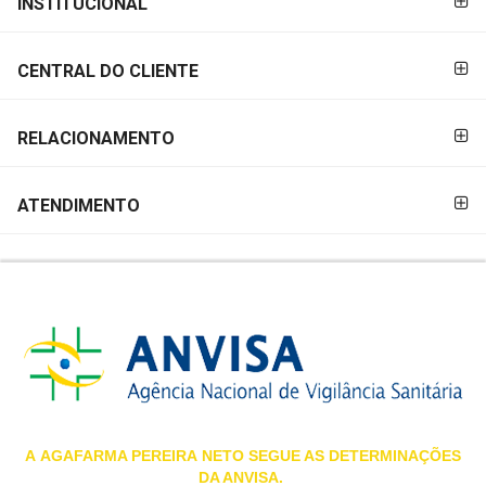
INSTITUCIONAL
&
PAGAMENTO
PROMOÇÕES
CENTRAL DO CLIENTE
OFERTAS
RELACIONAMENTO
ATENDIMENTO
ATENDIMENTO
&
LOCALIZAÇÃO
CENTRAL
DE
ATENDIMENTO
A
AGAFARMA PEREIRA
NETO SEGUE AS DETERMINAÇÕES
DA ANVISA.
LOJAS