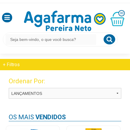
HOME
APARELHOS E MONITORES
OLÁ
MONITOR DE PRESSÃO
00
,
SEJA
BEM
MINHA
CESTA
APARELHOS E MONITORES
VINDO
R$
0,00
Monitor De Pressão
LOGIN
+
Filtros
&
CADASTRO
Ordenar Por:
MEUS
PEDIDOS
OS MAIS
VENDIDOS
TODOS
DEPARTAMENTOS