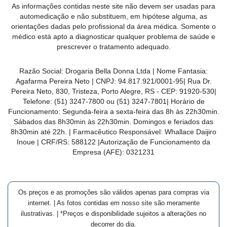
As informações contidas neste site não devem ser usadas para
MAIS
automedicação e não substituem, em hipótese alguma, as
PRÓXIMA
orientações dadas pelo profissional da área médica. Somente o
médico está apto a diagnosticar qualquer problema de saúde e
prescrever o tratamento adequado.
CENTRAL
DO
Razão Social:
Drogaria Bella Donna Ltda
| Nome Fantasia:
CLIENTE
Agafarma Pereira Neto
| CNPJ:
94.817.921/0001-95
|
Rua Dr.
Pereira Neto, 830, Tristeza, Porto Alegre, RS -
CEP:
91920-530
|
Telefone:
(51) 3247-7800 ou (51) 3247-7801
| Horário de
Funcionamento: Segunda-feira a sexta-feira das 8h às 22h30min.
Sábados das 8h30min às 22h30min. Domingos e feriados das
8h30min até 22h. | Farmacêutico Responsável: Whallace Daijiro
Inoue | CRF/RS: 588122
|Autorização de Funcionamento da
Empresa (AFE):
0321231
Os preços e as promoções são válidos apenas para compras via
internet. | As fotos contidas em nosso site são meramente
ilustrativas. | *Preços e disponibilidade sujeitos a alterações no
decorrer do dia.