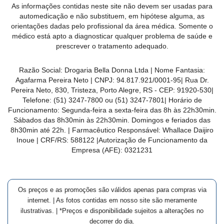
As informações contidas neste site não devem ser usadas para
MAIS
automedicação e não substituem, em hipótese alguma, as
PRÓXIMA
orientações dadas pelo profissional da área médica. Somente o
médico está apto a diagnosticar qualquer problema de saúde e
prescrever o tratamento adequado.
CENTRAL
DO
Razão Social:
Drogaria Bella Donna Ltda
| Nome Fantasia:
CLIENTE
Agafarma Pereira Neto
| CNPJ:
94.817.921/0001-95
|
Rua Dr.
Pereira Neto, 830, Tristeza, Porto Alegre, RS -
CEP:
91920-530
|
Telefone:
(51) 3247-7800 ou (51) 3247-7801
| Horário de
Funcionamento: Segunda-feira a sexta-feira das 8h às 22h30min.
Sábados das 8h30min às 22h30min. Domingos e feriados das
8h30min até 22h. | Farmacêutico Responsável: Whallace Daijiro
Inoue | CRF/RS: 588122
|Autorização de Funcionamento da
Empresa (AFE):
0321231
Os preços e as promoções são válidos apenas para compras via
internet. | As fotos contidas em nosso site são meramente
ilustrativas. | *Preços e disponibilidade sujeitos a alterações no
decorrer do dia.