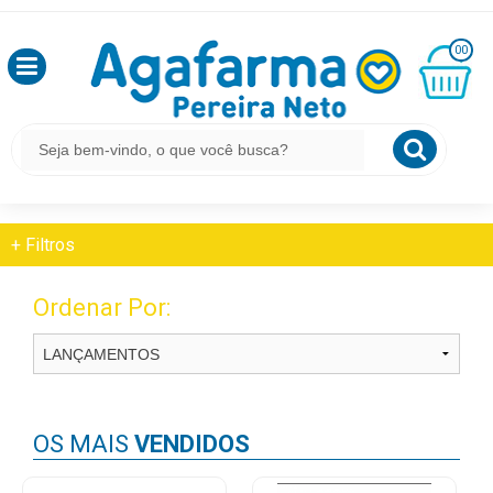
HOME
BELEZA E PROTEÇÃO
OLÁ
MODELADORES DE SEIOS
00
,
SEJA
BEM
MINHA
CESTA
BELEZA E PROTEÇÃO
VINDO
R$
0,00
Modeladores De Seios
LOGIN
+
Filtros
&
CADASTRO
Ordenar Por:
MEUS
PEDIDOS
OS MAIS
VENDIDOS
TODOS
DEPARTAMENTOS