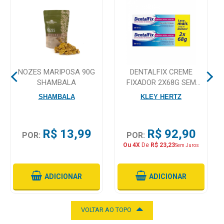
Mamãe
e
Bebê
Medicamentos
NOZES MARIPOSA 90G
DENTALFIX CREME
SHAMBALA
FIXADOR 2X68G SEM
Beleza
SABOR
SHAMBALA
KLEY HERTZ
e
Proteção
R$ 13,99
R$ 92,90
Cuidado
POR:
POR:
Adulto
Ou 4X
De
R$ 23,23
Sem Juros
Dermocosméticos
ADICIONAR
ADICIONAR
Dieta
e
VOLTAR AO TOPO
Suplemento