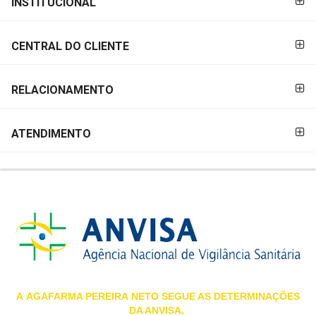
INSTITUCIONAL
&
PAGAMENTO
PROMOÇÕES
CENTRAL DO CLIENTE
OFERTAS
RELACIONAMENTO
ATENDIMENTO
ATENDIMENTO
&
LOCALIZAÇÃO
CENTRAL
DE
ATENDIMENTO
A
AGAFARMA PEREIRA
NETO SEGUE AS DETERMINAÇÕES
DA ANVISA.
LOJAS