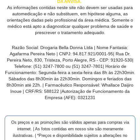
DA ANVISA.
As informações contidas neste site não devem ser usadas para
automedicação e não substituem, em hipótese alguma, as
orientações dadas pelo profissional da área médica. Somente o
médico está apto a diagnosticar qualquer problema de saúde e
prescrever o tratamento adequado.
Razão Social:
Drogaria Bella Donna Ltda
| Nome Fantasia:
Agafarma Pereira Neto
| CNPJ:
94.817.921/0001-95
|
Rua Dr.
Pereira Neto, 830, Tristeza, Porto Alegre, RS -
CEP:
91920-530
|
Telefone:
(51) 3247-7800 ou (51) 3247-7801
| Horário de
Funcionamento: Segunda-feira a sexta-feira das 8h às 22h30min.
Sábados das 8h30min às 22h30min. Domingos e feriados das
8h30min até 22h. | Farmacêutico Responsável: Whallace Daijiro
Inoue | CRF/RS: 588122
|Autorização de Funcionamento da
Empresa (AFE):
0321231
Os preços e as promoções são válidos apenas para compras via
internet. | As fotos contidas em nosso site são meramente
ilustrativas. | *Preços e disponibilidade sujeitos a alterações no