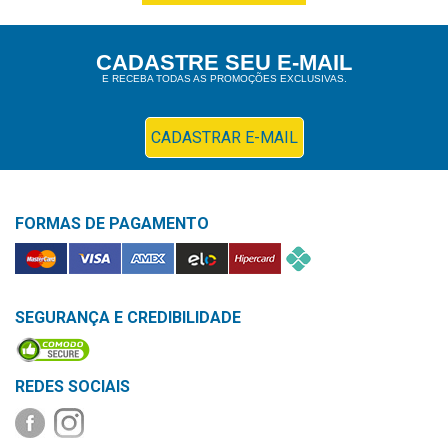
&
PROMOÇÕES
CADASTRE SEU E-MAIL
E RECEBA TODAS AS PROMOÇÕES EXCLUSIVAS.
OFERTAS
CADASTRAR E-MAIL
ATENDIMENTO
&
FORMAS DE PAGAMENTO
LOCALIZAÇÃO
SEGURANÇA E CREDIBILIDADE
CENTRAL
DE
ATENDIMENTO
REDES SOCIAIS
LOJAS