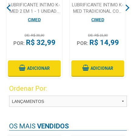
LUBRIFICANTE INTIMO K-
LUBRIFICANTE INTIMO K-
MED 2 EM 1 - 1 UNIDADE
MED TRADICIONAL COM
Mamãe
COM 200ML
50G
CIMED
CIMED
e
Bebê
DE: R$ 38,90
DE: R$ 15,90
Medicamentos
R$ 32,99
R$ 14,99
POR:
POR:
Beleza
e
Proteção
ADICIONAR
ADICIONAR
Cuidado
Ordenar Por:
Adulto
Dermocosméticos
Dieta
e
OS MAIS
VENDIDOS
Suplemento