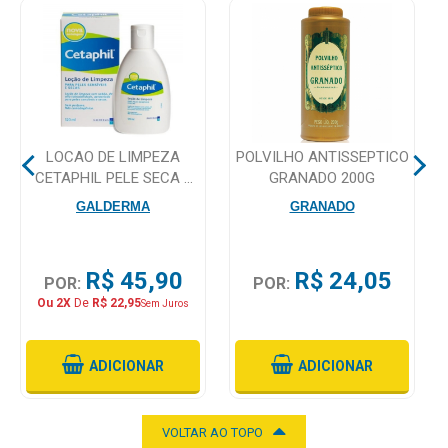
Higiene
Saúde
e
Bem-
Estar
LOCAO DE LIMPEZA
POLVILHO ANTISSEPTICO
Aparelhos
CETAPHIL PELE SECA E
GRANADO 200G
e
SENSIVEL 120ML
GALDERMA
GRANADO
Monitores
Primeiros
R$ 45,90
R$ 24,05
POR:
POR:
Socorros
Ou 2X
De
R$ 22,95
Sem Juros
Casa
e
ADICIONAR
ADICIONAR
Utilidade
VOLTAR AO TOPO
OFERTAS