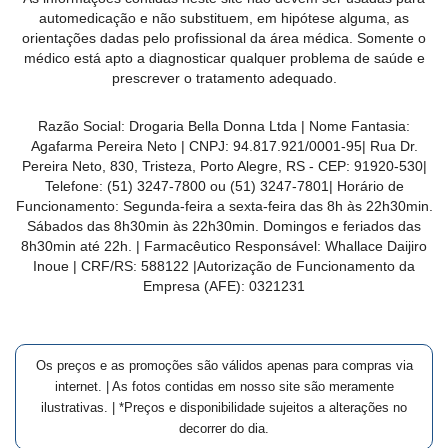
MAIS
automedicação e não substituem, em hipótese alguma, as
orientações dadas pelo profissional da área médica. Somente o
PRÓXIMA
médico está apto a diagnosticar qualquer problema de saúde e
prescrever o tratamento adequado.
CENTRAL
Razão Social:
Drogaria Bella Donna Ltda
| Nome Fantasia:
DO
Agafarma Pereira Neto
| CNPJ:
94.817.921/0001-95
|
Rua Dr.
CLIENTE
Pereira Neto, 830, Tristeza, Porto Alegre, RS -
CEP:
91920-530
|
Telefone:
(51) 3247-7800 ou (51) 3247-7801
| Horário de
Funcionamento: Segunda-feira a sexta-feira das 8h às 22h30min.
Sábados das 8h30min às 22h30min. Domingos e feriados das
8h30min até 22h. | Farmacêutico Responsável: Whallace Daijiro
Inoue | CRF/RS: 588122
|Autorização de Funcionamento da
Empresa (AFE):
0321231
Os preços e as promoções são válidos apenas para compras via
internet. | As fotos contidas em nosso site são meramente
ilustrativas. | *Preços e disponibilidade sujeitos a alterações no
decorrer do dia.