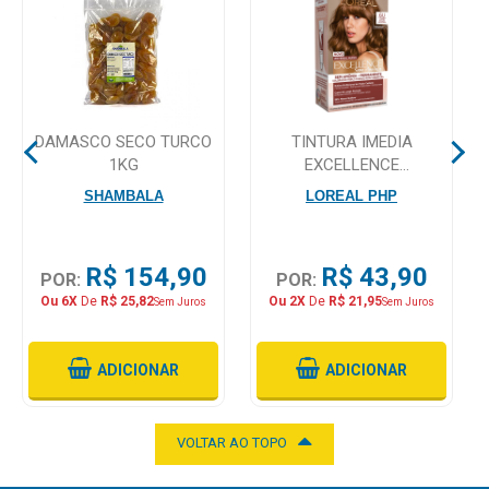
Mamãe
e
Bebê
DAMASCO SECO TURCO
TINTURA IMEDIA
Medicamentos
1KG
EXCELLENCE
PERMANENTE SEM
Beleza
SHAMBALA
LOREAL PHP
AMONIA 6U LOURO
e
ESCURO UIVERSAL
Proteção
R$ 154,90
R$ 43,90
POR:
POR:
Cuidado
Ou 6X
De
R$ 25,82
Ou 2X
De
R$ 21,95
Sem Juros
Sem Juros
Adulto
Dermocosméticos
ADICIONAR
ADICIONAR
Dieta
e
VOLTAR AO TOPO
Suplemento