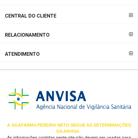
&
PROMOÇÕES
CENTRAL DO CLIENTE
RELACIONAMENTO
OFERTAS
ATENDIMENTO
ATENDIMENTO
&
LOCALIZAÇÃO
CENTRAL
DE
ATENDIMENTO
A
AGAFARMA PEREIRA
NETO SEGUE AS DETERMINAÇÕES
DA ANVISA.
LOJAS
As informações contidas neste site não devem ser usadas para