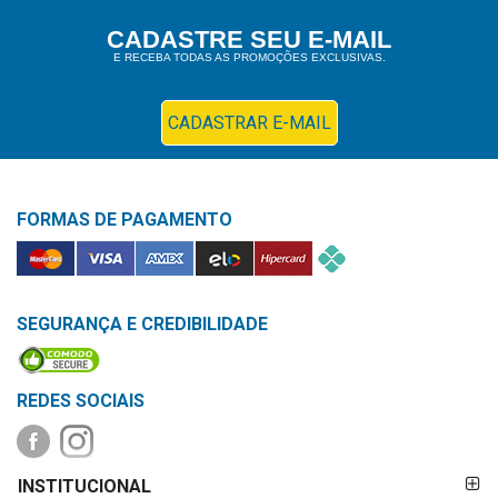
Higiene
CADASTRE SEU E-MAIL
E RECEBA TODAS AS PROMOÇÕES EXCLUSIVAS.
Saúde
e
Bem-
CADASTRAR E-MAIL
Estar
Aparelhos
FORMAS DE PAGAMENTO
e
Monitores
Primeiros
Socorros
SEGURANÇA E CREDIBILIDADE
Casa
e
REDES SOCIAIS
Utilidade
FORMAS DE
OFERTAS
INSTITUCIONAL
PAGAMENTO