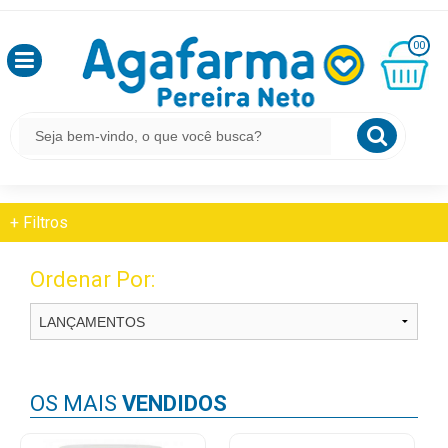
HOME
LENTES E ACESSÓRIOS
OLÁ
LIQUIDO PARA LENTES
00
,
SEJA
BEM
MINHA
CESTA
LENTES E ACESSÓRIOS
VINDO
R$
0,00
Liquido Para Lentes
LOGIN
+
Filtros
&
CADASTRO
Ordenar Por:
MEUS
PEDIDOS
OS MAIS
VENDIDOS
TODOS
DEPARTAMENTOS