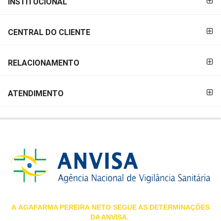
INSTITUCIONAL
&
PAGAMENTO
PROMOÇÕES
CENTRAL DO CLIENTE
OFERTAS
RELACIONAMENTO
ATENDIMENTO
ATENDIMENTO
&
LOCALIZAÇÃO
CENTRAL
DE
ATENDIMENTO
A
AGAFARMA PEREIRA
NETO SEGUE AS DETERMINAÇÕES
DA ANVISA.
LOJAS