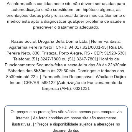
As informações contidas neste site não devem ser usadas para
MAIS
automedicação e não substituem, em hipótese alguma, as
PRÓXIMA
orientações dadas pelo profissional da área médica. Somente o
médico está apto a diagnosticar qualquer problema de saúde e
prescrever o tratamento adequado.
CENTRAL
DO
Razão Social:
Drogaria Bella Donna Ltda
| Nome Fantasia:
CLIENTE
Agafarma Pereira Neto
| CNPJ:
94.817.921/0001-95
|
Rua Dr.
Pereira Neto, 830, Tristeza, Porto Alegre, RS -
CEP:
91920-530
|
Telefone:
(51) 3247-7800 ou (51) 3247-7801
| Horário de
Funcionamento: Segunda-feira a sexta-feira das 8h às 22h30min.
Sábados das 8h30min às 22h30min. Domingos e feriados das
8h30min até 22h. | Farmacêutico Responsável: Whallace Daijiro
Inoue | CRF/RS: 588122
|Autorização de Funcionamento da
Empresa (AFE):
0321231
Os preços e as promoções são válidos apenas para compras via
internet. | As fotos contidas em nosso site são meramente
ilustrativas. | *Preços e disponibilidade sujeitos a alterações no
decorrer do dia.