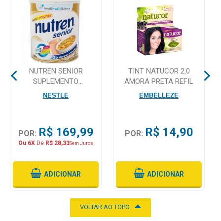
Mamãe
e
Bebê
Medicamentos
NUTREN SENIOR
TINT NATUCOR 2.0
SUPLEMENTO
AMORA PRETA REFIL
Beleza
ALIMENTAR 740G SEM
NESTLE
EMBELLEZE
e
SABOR
Proteção
R$ 169,99
R$ 14,90
Cuidado
POR:
POR:
Adulto
Ou 6X
De
R$ 28,33
Sem Juros
Dermocosméticos
ADICIONAR
ADICIONAR
Dieta
e
VOLTAR AO TOPO
Suplemento