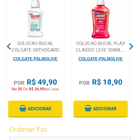
Mamãe
e
Bebê
Medicamentos
SOLUCAO BUCAL
SOLUCAO BUCAL PLAX
COLGATE ORTHOGARD
CLASSIC LEVE 500ML E
Beleza
250ML
PAGUE 350ML
COLGATE-PALMOLIVE
COLGATE-PALMOLIVE
e
Proteção
R$ 49,90
R$ 18,90
POR:
POR:
Cuidado
Ou 2X
De
R$ 24,95
Sem Juros
Adulto
Dermocosméticos
ADICIONAR
ADICIONAR
Dieta
e
Ordenar Por:
Suplemento