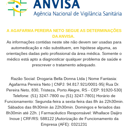
A
AGAFARMA PEREIRA
NETO SEGUE AS DETERMINAÇÕES
DA ANVISA.
As informações contidas neste site não devem ser usadas para
automedicação e não substituem, em hipótese alguma, as
orientações dadas pelo profissional da área médica. Somente o
médico está apto a diagnosticar qualquer problema de saúde e
prescrever o tratamento adequado.
Razão Social:
Drogaria Bella Donna Ltda
| Nome Fantasia:
Agafarma Pereira Neto
| CNPJ:
94.817.921/0001-95
|
Rua Dr.
Pereira Neto, 830, Tristeza, Porto Alegre, RS -
CEP:
91920-530
|
Telefone:
(51) 3247-7800 ou (51) 3247-7801
| Horário de
Funcionamento: Segunda-feira a sexta-feira das 8h às 22h30min.
Sábados das 8h30min às 22h30min. Domingos e feriados das
8h30min até 22h. | Farmacêutico Responsável: Whallace Daijiro
Inoue | CRF/RS: 588122
|Autorização de Funcionamento da
Empresa (AFE):
0321231