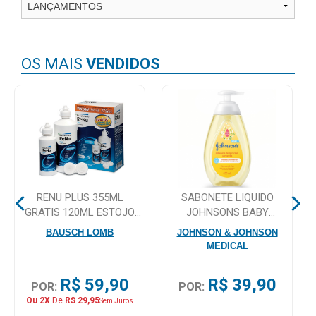
Higiene
Saúde
e
OS MAIS
VENDIDOS
Bem-
Estar
Aparelhos
e
Monitores
Primeiros
RENU PLUS 355ML
SABONETE LIQUIDO
Socorros
GRATIS 120ML ESTOJO
JOHNSONS BABY
DE LENTES
CAMOMILA 400ML
Casa
BAUSCH LOMB
JOHNSON & JOHNSON
MEDICAL
e
Utilidade
R$ 59,90
R$ 39,90
POR:
POR:
Ou 2X
De
R$ 29,95
Sem Juros
OFERTAS