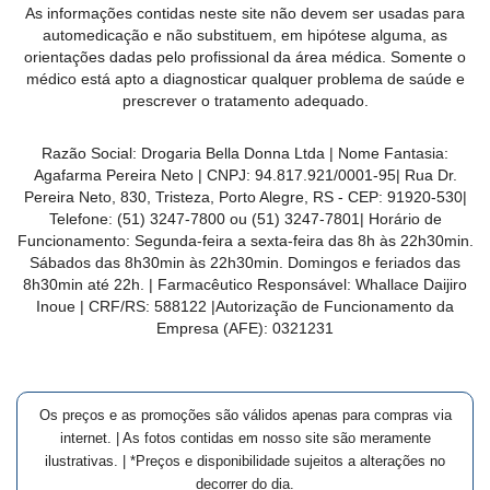
As informações contidas neste site não devem ser usadas para
MAIS
automedicação e não substituem, em hipótese alguma, as
PRÓXIMA
orientações dadas pelo profissional da área médica. Somente o
médico está apto a diagnosticar qualquer problema de saúde e
prescrever o tratamento adequado.
CENTRAL
DO
Razão Social:
Drogaria Bella Donna Ltda
| Nome Fantasia:
CLIENTE
Agafarma Pereira Neto
| CNPJ:
94.817.921/0001-95
|
Rua Dr.
Pereira Neto, 830, Tristeza, Porto Alegre, RS -
CEP:
91920-530
|
Telefone:
(51) 3247-7800 ou (51) 3247-7801
| Horário de
Funcionamento: Segunda-feira a sexta-feira das 8h às 22h30min.
Sábados das 8h30min às 22h30min. Domingos e feriados das
8h30min até 22h. | Farmacêutico Responsável: Whallace Daijiro
Inoue | CRF/RS: 588122
|Autorização de Funcionamento da
Empresa (AFE):
0321231
Os preços e as promoções são válidos apenas para compras via
internet. | As fotos contidas em nosso site são meramente
ilustrativas. | *Preços e disponibilidade sujeitos a alterações no
decorrer do dia.