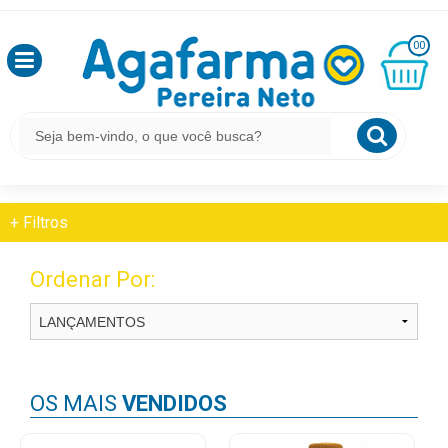
HOME
FITOTERÁPICOS E HOMEOPÁTICOS
OLÁ
GRIPE E RESFRIADO
00
,
SEJA
BEM
MINHA
CESTA
FITOTERÁPICOS E HOMEOPÁTICOS
VINDO
R$
0,00
Gripe E Resfriado
LOGIN
+
Filtros
&
CADASTRO
Ordenar Por:
MEUS
PEDIDOS
OS MAIS
VENDIDOS
TODOS
DEPARTAMENTOS