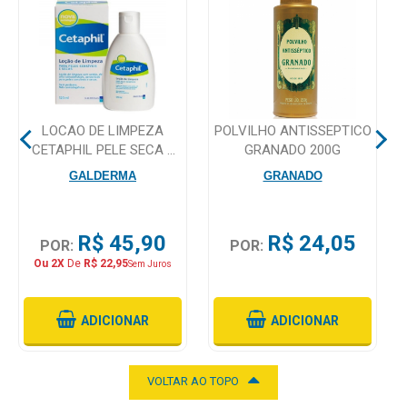
Mamãe
e
Bebê
Medicamentos
LOCAO DE LIMPEZA
POLVILHO ANTISSEPTICO
CETAPHIL PELE SECA E
GRANADO 200G
Beleza
SENSIVEL 120ML
GALDERMA
GRANADO
e
Proteção
R$ 45,90
R$ 24,05
Cuidado
POR:
POR:
Adulto
Ou 2X
De
R$ 22,95
Sem Juros
Dermocosméticos
ADICIONAR
ADICIONAR
Dieta
e
VOLTAR AO TOPO
Suplemento