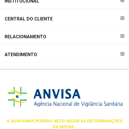
INSTITUCIONAL
&
PAGAMENTO
PROMOÇÕES
CENTRAL DO CLIENTE
OFERTAS
RELACIONAMENTO
ATENDIMENTO
ATENDIMENTO
&
LOCALIZAÇÃO
CENTRAL
DE
ATENDIMENTO
A
AGAFARMA PEREIRA
NETO SEGUE AS DETERMINAÇÕES
DA ANVISA.
LOJAS