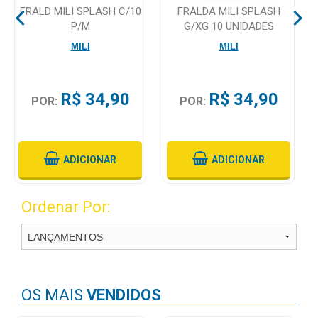
FRALD MILI SPLASH C/10
FRALDA MILI SPLASH
P/M
G/XG 10 UNIDADES
Mamãe
MILI
MILI
e
Bebê
Medicamentos
R$ 34,90
R$ 34,90
POR:
POR:
Beleza
e
Proteção
ADICIONAR
ADICIONAR
Cuidado
Ordenar Por:
Adulto
Dermocosméticos
Dieta
e
OS MAIS
VENDIDOS
Suplemento