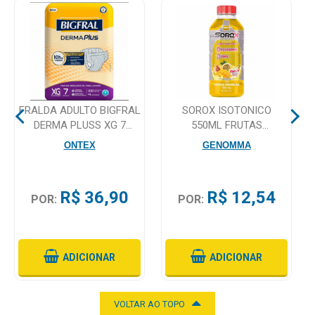
Higiene
Saúde
e
Bem-
Estar
FRALDA ADULTO BIGFRAL
SOROX ISOTONICO
Aparelhos
DERMA PLUSS XG 7
550ML FRUTAS
e
UNIDADES
AMARELAS
ONTEX
GENOMMA
Monitores
Primeiros
R$ 36,90
R$ 12,54
POR:
POR:
Socorros
Casa
e
ADICIONAR
ADICIONAR
Utilidade
VOLTAR AO TOPO
OFERTAS