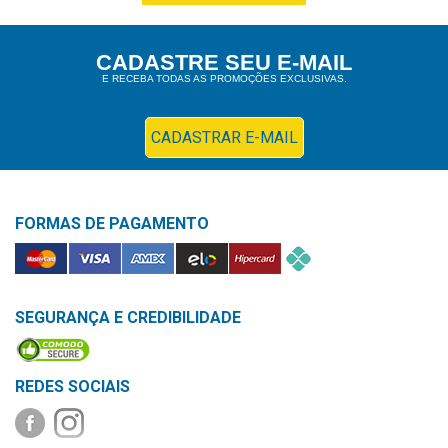
&
PROMOÇÕES
CADASTRE SEU E-MAIL
E RECEBA TODAS AS PROMOÇÕES EXCLUSIVAS.
OFERTAS
CADASTRAR E-MAIL
ATENDIMENTO
&
FORMAS DE PAGAMENTO
LOCALIZAÇÃO
SEGURANÇA E CREDIBILIDADE
CENTRAL
DE
ATENDIMENTO
REDES SOCIAIS
LOJAS