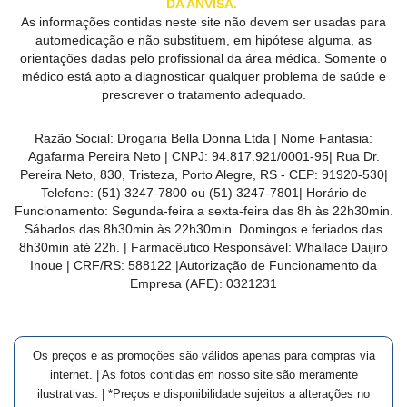
DA ANVISA.
As informações contidas neste site não devem ser usadas para
automedicação e não substituem, em hipótese alguma, as
orientações dadas pelo profissional da área médica. Somente o
médico está apto a diagnosticar qualquer problema de saúde e
prescrever o tratamento adequado.
Razão Social:
Drogaria Bella Donna Ltda
| Nome Fantasia:
Agafarma Pereira Neto
| CNPJ:
94.817.921/0001-95
|
Rua Dr.
Pereira Neto, 830, Tristeza, Porto Alegre, RS -
CEP:
91920-530
|
Telefone:
(51) 3247-7800 ou (51) 3247-7801
| Horário de
Funcionamento: Segunda-feira a sexta-feira das 8h às 22h30min.
Sábados das 8h30min às 22h30min. Domingos e feriados das
8h30min até 22h. | Farmacêutico Responsável: Whallace Daijiro
Inoue | CRF/RS: 588122
|Autorização de Funcionamento da
Empresa (AFE):
0321231
Os preços e as promoções são válidos apenas para compras via
internet. | As fotos contidas em nosso site são meramente
ilustrativas. | *Preços e disponibilidade sujeitos a alterações no