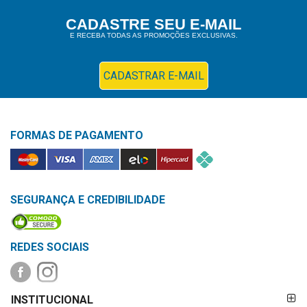
Higiene
CADASTRE SEU E-MAIL
E RECEBA TODAS AS PROMOÇÕES EXCLUSIVAS.
Saúde
e
Bem-
CADASTRAR E-MAIL
Estar
Aparelhos
FORMAS DE PAGAMENTO
e
Monitores
Primeiros
Socorros
SEGURANÇA E CREDIBILIDADE
Casa
e
REDES SOCIAIS
Utilidade
FORMAS DE
OFERTAS
INSTITUCIONAL
PAGAMENTO