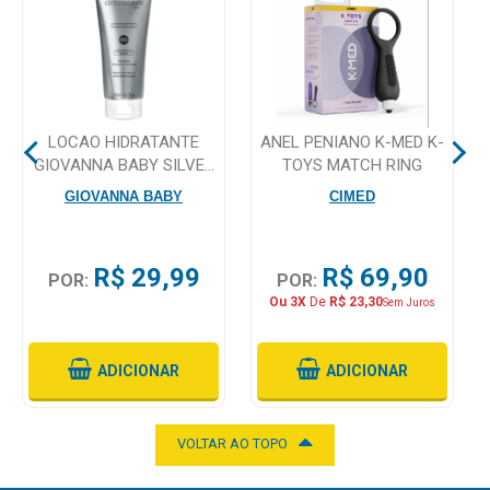
Mamãe
e
Bebê
LOCAO HIDRATANTE
ANEL PENIANO K-MED K-
Medicamentos
GIOVANNA BABY SILVER
TOYS MATCH RING
200ML
Beleza
GIOVANNA BABY
CIMED
e
Proteção
R$ 29,99
R$ 69,90
POR:
POR:
Cuidado
Ou 3X
De
R$ 23,30
Sem Juros
Adulto
Dermocosméticos
ADICIONAR
ADICIONAR
Dieta
e
VOLTAR AO TOPO
Suplemento