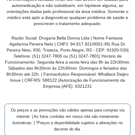
MAIS
automedicação e não substituem, em hipótese alguma, as
orientações dadas pelo profissional da área médica. Somente o
PRÓXIMA
médico está apto a diagnosticar qualquer problema de saúde e
prescrever o tratamento adequado.
CENTRAL
Razão Social:
Drogaria Bella Donna Ltda
| Nome Fantasia:
DO
Agafarma Pereira Neto
| CNPJ:
94.817.921/0001-95
|
Rua Dr.
CLIENTE
Pereira Neto, 830, Tristeza, Porto Alegre, RS -
CEP:
91920-530
|
Telefone:
(51) 3247-7800 ou (51) 3247-7801
| Horário de
Funcionamento: Segunda-feira a sexta-feira das 8h às 22h30min.
Sábados das 8h30min às 22h30min. Domingos e feriados das
8h30min até 22h. | Farmacêutico Responsável: Whallace Daijiro
Inoue | CRF/RS: 588122
|Autorização de Funcionamento da
Empresa (AFE):
0321231
Os preços e as promoções são válidos apenas para compras via
internet. | As fotos contidas em nosso site são meramente
ilustrativas. | *Preços e disponibilidade sujeitos a alterações no
decorrer do dia.