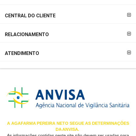
&
PROMOÇÕES
CENTRAL DO CLIENTE
RELACIONAMENTO
OFERTAS
ATENDIMENTO
ATENDIMENTO
&
LOCALIZAÇÃO
CENTRAL
DE
ATENDIMENTO
A
AGAFARMA PEREIRA
NETO SEGUE AS DETERMINAÇÕES
DA ANVISA.
LOJAS
As informações contidas neste site não devem ser usadas para