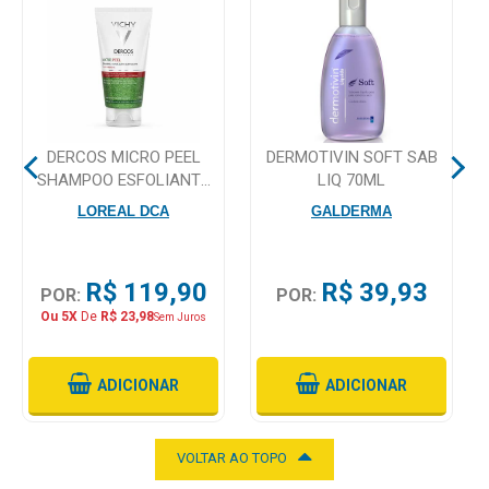
Mamãe
e
Bebê
Medicamentos
DERCOS MICRO PEEL
DERMOTIVIN SOFT SAB
SHAMPOO ESFOLIANTE
LIQ 70ML
Beleza
ANTICASPA VICHY
LOREAL DCA
GALDERMA
e
150ML
Proteção
R$ 119,90
R$ 39,93
Cuidado
POR:
POR:
Adulto
Ou 5X
De
R$ 23,98
Sem Juros
Dermocosméticos
ADICIONAR
ADICIONAR
Dieta
e
VOLTAR AO TOPO
Suplemento