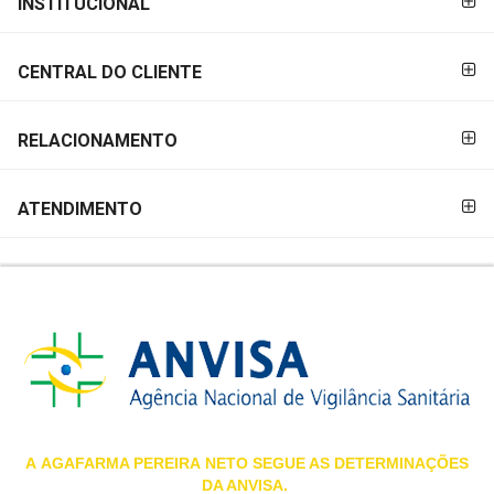
INSTITUCIONAL
&
PAGAMENTO
PROMOÇÕES
CENTRAL DO CLIENTE
OFERTAS
RELACIONAMENTO
ATENDIMENTO
ATENDIMENTO
&
LOCALIZAÇÃO
CENTRAL
DE
ATENDIMENTO
A
AGAFARMA PEREIRA
NETO SEGUE AS DETERMINAÇÕES
DA ANVISA.
LOJAS