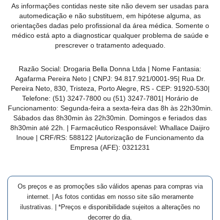
As informações contidas neste site não devem ser usadas para
MAIS
automedicação e não substituem, em hipótese alguma, as
PRÓXIMA
orientações dadas pelo profissional da área médica. Somente o
médico está apto a diagnosticar qualquer problema de saúde e
prescrever o tratamento adequado.
CENTRAL
DO
Razão Social:
Drogaria Bella Donna Ltda
| Nome Fantasia:
CLIENTE
Agafarma Pereira Neto
| CNPJ:
94.817.921/0001-95
|
Rua Dr.
Pereira Neto, 830, Tristeza, Porto Alegre, RS -
CEP:
91920-530
|
Telefone:
(51) 3247-7800 ou (51) 3247-7801
| Horário de
Funcionamento: Segunda-feira a sexta-feira das 8h às 22h30min.
Sábados das 8h30min às 22h30min. Domingos e feriados das
8h30min até 22h. | Farmacêutico Responsável: Whallace Daijiro
Inoue | CRF/RS: 588122
|Autorização de Funcionamento da
Empresa (AFE):
0321231
Os preços e as promoções são válidos apenas para compras via
internet. | As fotos contidas em nosso site são meramente
ilustrativas. | *Preços e disponibilidade sujeitos a alterações no
decorrer do dia.