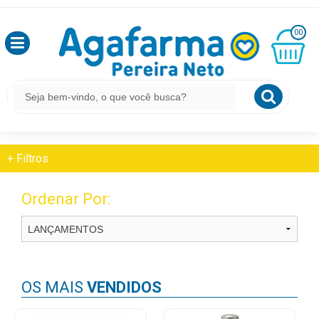
HOME
FITOTERÁPICOS E HOMEOPÁTICOS
OLÁ
EXPECTORANTE
00
,
SEJA
BEM
MINHA
CESTA
FITOTERÁPICOS E HOMEOPÁTICOS
VINDO
R$
0,00
Expectorante
LOGIN
+
Filtros
&
CADASTRO
Ordenar Por:
MEUS
PEDIDOS
OS MAIS
VENDIDOS
TODOS
DEPARTAMENTOS