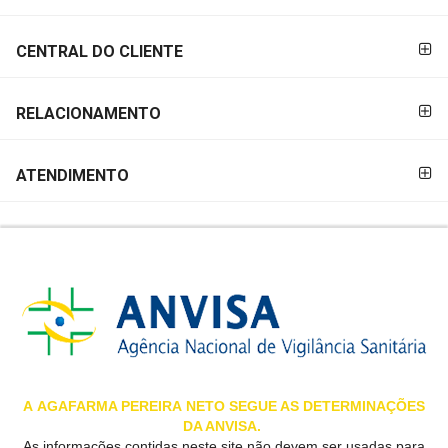
&
PROMOÇÕES
CENTRAL DO CLIENTE
RELACIONAMENTO
OFERTAS
ATENDIMENTO
ATENDIMENTO
&
LOCALIZAÇÃO
CENTRAL
DE
ATENDIMENTO
A
AGAFARMA PEREIRA
NETO SEGUE AS DETERMINAÇÕES
DA ANVISA.
LOJAS
As informações contidas neste site não devem ser usadas para