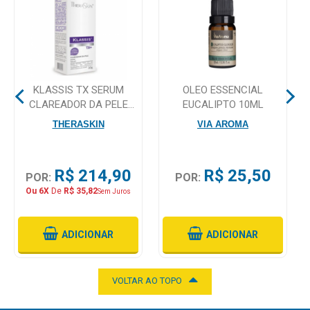
Mamãe
e
Bebê
KLASSIS TX SERUM
OLEO ESSENCIAL
Medicamentos
CLAREADOR DA PELE
EUCALIPTO 10ML
30GR
Beleza
THERASKIN
VIA AROMA
e
Proteção
R$ 214,90
R$ 25,50
POR:
POR:
Cuidado
Ou 6X
De
R$ 35,82
Sem Juros
Adulto
Dermocosméticos
ADICIONAR
ADICIONAR
Dieta
e
VOLTAR AO TOPO
Suplemento