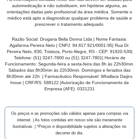
MAIS
automedicação e não substituem, em hipótese alguma, as
orientações dadas pelo profissional da área médica. Somente o
PRÓXIMA
médico está apto a diagnosticar qualquer problema de saúde e
prescrever o tratamento adequado.
CENTRAL
Razão Social:
Drogaria Bella Donna Ltda
| Nome Fantasia:
DO
Agafarma Pereira Neto
| CNPJ:
94.817.921/0001-95
|
Rua Dr.
CLIENTE
Pereira Neto, 830, Tristeza, Porto Alegre, RS -
CEP:
91920-530
|
Telefone:
(51) 3247-7800 ou (51) 3247-7801
| Horário de
Funcionamento: Segunda-feira a sexta-feira das 8h às 22h30min.
Sábados das 8h30min às 22h30min. Domingos e feriados das
8h30min até 22h. | Farmacêutico Responsável: Whallace Daijiro
Inoue | CRF/RS: 588122
|Autorização de Funcionamento da
Empresa (AFE):
0321231
Os preços e as promoções são válidos apenas para compras via
internet. | As fotos contidas em nosso site são meramente
ilustrativas. | *Preços e disponibilidade sujeitos a alterações no
decorrer do dia.