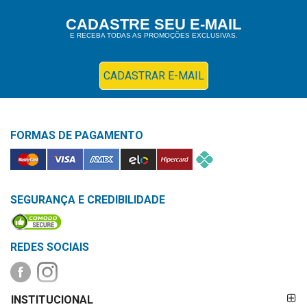
Higiene
CADASTRE SEU E-MAIL
E RECEBA TODAS AS PROMOÇÕES EXCLUSIVAS.
Saúde
e
Bem-
CADASTRAR E-MAIL
Estar
Aparelhos
FORMAS DE PAGAMENTO
e
Monitores
Primeiros
Socorros
SEGURANÇA E CREDIBILIDADE
Casa
e
REDES SOCIAIS
Utilidade
FORMAS DE
OFERTAS
INSTITUCIONAL
PAGAMENTO