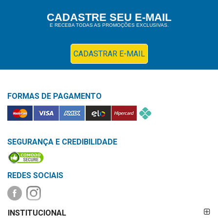
Higiene
CADASTRE SEU E-MAIL
E RECEBA TODAS AS PROMOÇÕES EXCLUSIVAS.
Saúde
e
Bem-
CADASTRAR E-MAIL
Estar
Aparelhos
FORMAS DE PAGAMENTO
e
Monitores
Primeiros
Socorros
SEGURANÇA E CREDIBILIDADE
Casa
e
REDES SOCIAIS
Utilidade
FORMAS DE
OFERTAS
INSTITUCIONAL
PAGAMENTO