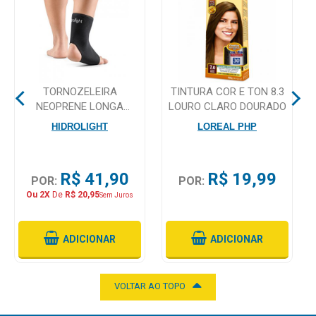
Mamãe
e
Bebê
TORNOZELEIRA
TINTURA COR E TON 8.3
Medicamentos
NEOPRENE LONGA
LOURO CLARO DOURADO
HIDROLIGHT TAMANHO G
Beleza
HIDROLIGHT
LOREAL PHP
e
Proteção
R$ 41,90
R$ 19,99
POR:
POR:
Cuidado
Ou 2X
De
R$ 20,95
Sem Juros
Adulto
Dermocosméticos
ADICIONAR
ADICIONAR
Dieta
e
VOLTAR AO TOPO
Suplemento