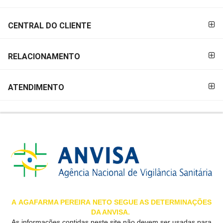
&
PROMOÇÕES
CENTRAL DO CLIENTE
RELACIONAMENTO
OFERTAS
ATENDIMENTO
ATENDIMENTO
&
LOCALIZAÇÃO
CENTRAL
DE
ATENDIMENTO
A
AGAFARMA PEREIRA
NETO SEGUE AS DETERMINAÇÕES
DA ANVISA.
LOJAS
As informações contidas neste site não devem ser usadas para