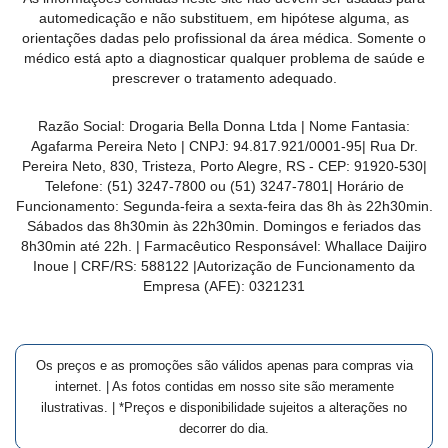
MAIS
automedicação e não substituem, em hipótese alguma, as
orientações dadas pelo profissional da área médica. Somente o
PRÓXIMA
médico está apto a diagnosticar qualquer problema de saúde e
prescrever o tratamento adequado.
CENTRAL
Razão Social:
Drogaria Bella Donna Ltda
| Nome Fantasia:
DO
Agafarma Pereira Neto
| CNPJ:
94.817.921/0001-95
|
Rua Dr.
CLIENTE
Pereira Neto, 830, Tristeza, Porto Alegre, RS -
CEP:
91920-530
|
Telefone:
(51) 3247-7800 ou (51) 3247-7801
| Horário de
Funcionamento: Segunda-feira a sexta-feira das 8h às 22h30min.
Sábados das 8h30min às 22h30min. Domingos e feriados das
8h30min até 22h. | Farmacêutico Responsável: Whallace Daijiro
Inoue | CRF/RS: 588122
|Autorização de Funcionamento da
Empresa (AFE):
0321231
Os preços e as promoções são válidos apenas para compras via
internet. | As fotos contidas em nosso site são meramente
ilustrativas. | *Preços e disponibilidade sujeitos a alterações no
decorrer do dia.