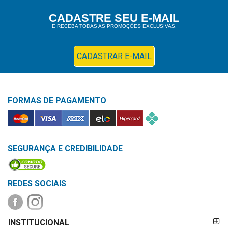
Higiene
CADASTRE SEU E-MAIL
E RECEBA TODAS AS PROMOÇÕES EXCLUSIVAS.
Saúde
e
Bem-
CADASTRAR E-MAIL
Estar
Aparelhos
FORMAS DE PAGAMENTO
e
Monitores
Primeiros
Socorros
SEGURANÇA E CREDIBILIDADE
Casa
e
REDES SOCIAIS
Utilidade
FORMAS DE
OFERTAS
INSTITUCIONAL
PAGAMENTO