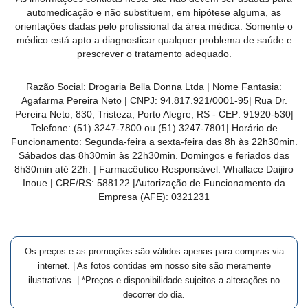
MAIS
automedicação e não substituem, em hipótese alguma, as
orientações dadas pelo profissional da área médica. Somente o
PRÓXIMA
médico está apto a diagnosticar qualquer problema de saúde e
prescrever o tratamento adequado.
CENTRAL
Razão Social:
Drogaria Bella Donna Ltda
| Nome Fantasia:
DO
Agafarma Pereira Neto
| CNPJ:
94.817.921/0001-95
|
Rua Dr.
CLIENTE
Pereira Neto, 830, Tristeza, Porto Alegre, RS -
CEP:
91920-530
|
Telefone:
(51) 3247-7800 ou (51) 3247-7801
| Horário de
Funcionamento: Segunda-feira a sexta-feira das 8h às 22h30min.
Sábados das 8h30min às 22h30min. Domingos e feriados das
8h30min até 22h. | Farmacêutico Responsável: Whallace Daijiro
Inoue | CRF/RS: 588122
|Autorização de Funcionamento da
Empresa (AFE):
0321231
Os preços e as promoções são válidos apenas para compras via
internet. | As fotos contidas em nosso site são meramente
ilustrativas. | *Preços e disponibilidade sujeitos a alterações no
decorrer do dia.