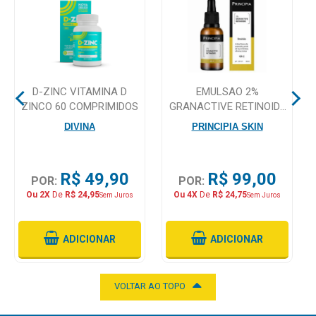
Mamãe
e
Bebê
D-ZINC VITAMINA D
EMULSAO 2%
Medicamentos
ZINCO 60 COMPRIMIDOS
GRANACTIVE RETINOIDE
PRINCIPIA SKINCARE GR-
Beleza
DIVINA
PRINCIPIA SKIN
2 30ML
e
Proteção
R$ 49,90
R$ 99,00
POR:
POR:
Cuidado
Ou 2X
De
R$ 24,95
Ou 4X
De
R$ 24,75
Sem Juros
Sem Juros
Adulto
Dermocosméticos
ADICIONAR
ADICIONAR
Dieta
e
VOLTAR AO TOPO
Suplemento