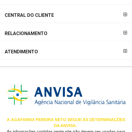
&
PROMOÇÕES
CENTRAL DO CLIENTE
RELACIONAMENTO
OFERTAS
ATENDIMENTO
ATENDIMENTO
&
LOCALIZAÇÃO
CENTRAL
DE
ATENDIMENTO
A
AGAFARMA PEREIRA
NETO SEGUE AS DETERMINAÇÕES
DA ANVISA.
LOJAS
As informações contidas neste site não devem ser usadas para