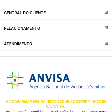
&
PROMOÇÕES
CENTRAL DO CLIENTE
RELACIONAMENTO
OFERTAS
ATENDIMENTO
ATENDIMENTO
&
LOCALIZAÇÃO
CENTRAL
DE
ATENDIMENTO
A
AGAFARMA PEREIRA
NETO SEGUE AS DETERMINAÇÕES
DA ANVISA.
LOJAS
As informações contidas neste site não devem ser usadas para