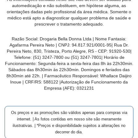
MAIS
automedicação e não substituem, em hipótese alguma, as
orientações dadas pelo profissional da área médica. Somente o
PRÓXIMA
médico está apto a diagnosticar qualquer problema de saúde e
prescrever o tratamento adequado.
CENTRAL
Razão Social:
Drogaria Bella Donna Ltda
| Nome Fantasia:
DO
Agafarma Pereira Neto
| CNPJ:
94.817.921/0001-95
|
Rua Dr.
CLIENTE
Pereira Neto, 830, Tristeza, Porto Alegre, RS -
CEP:
91920-530
|
Telefone:
(51) 3247-7800 ou (51) 3247-7801
| Horário de
Funcionamento: Segunda-feira a sexta-feira das 8h às 22h30min.
Sábados das 8h30min às 22h30min. Domingos e feriados das
8h30min até 22h. | Farmacêutico Responsável: Whallace Daijiro
Inoue | CRF/RS: 588122
|Autorização de Funcionamento da
Empresa (AFE):
0321231
Os preços e as promoções são válidos apenas para compras via
internet. | As fotos contidas em nosso site são meramente
ilustrativas. | *Preços e disponibilidade sujeitos a alterações no
decorrer do dia.