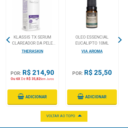
Mamãe
e
Bebê
KLASSIS TX SERUM
OLEO ESSENCIAL
Medicamentos
CLAREADOR DA PELE
EUCALIPTO 10ML
30GR
Beleza
THERASKIN
VIA AROMA
e
Proteção
R$ 214,90
R$ 25,50
POR:
POR:
Cuidado
Ou 6X
De
R$ 35,82
Sem Juros
Adulto
Dermocosméticos
ADICIONAR
ADICIONAR
Dieta
e
VOLTAR AO TOPO
Suplemento