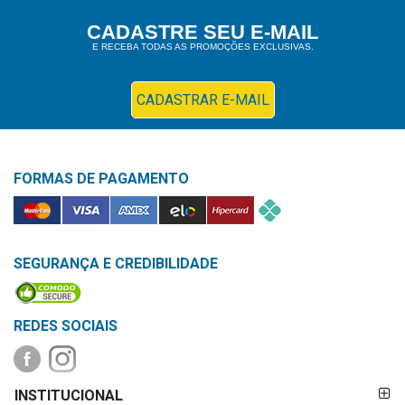
Higiene
CADASTRE SEU E-MAIL
E RECEBA TODAS AS PROMOÇÕES EXCLUSIVAS.
Saúde
e
Bem-
CADASTRAR E-MAIL
Estar
Aparelhos
FORMAS DE PAGAMENTO
e
Monitores
Primeiros
Socorros
SEGURANÇA E CREDIBILIDADE
Casa
e
REDES SOCIAIS
Utilidade
FORMAS DE
OFERTAS
INSTITUCIONAL
PAGAMENTO