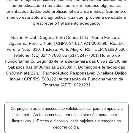
MAIS
automedicação e não substituem, em hipótese alguma, as
orientações dadas pelo profissional da área médica. Somente o
PRÓXIMA
médico está apto a diagnosticar qualquer problema de saúde e
prescrever o tratamento adequado.
CENTRAL
Razão Social:
Drogaria Bella Donna Ltda
| Nome Fantasia:
DO
Agafarma Pereira Neto
| CNPJ:
94.817.921/0001-95
|
Rua Dr.
CLIENTE
Pereira Neto, 830, Tristeza, Porto Alegre, RS -
CEP:
91920-530
|
Telefone:
(51) 3247-7800 ou (51) 3247-7801
| Horário de
Funcionamento: Segunda-feira a sexta-feira das 8h às 22h30min.
Sábados das 8h30min às 22h30min. Domingos e feriados das
8h30min até 22h. | Farmacêutico Responsável: Whallace Daijiro
Inoue | CRF/RS: 588122
|Autorização de Funcionamento da
Empresa (AFE):
0321231
Os preços e as promoções são válidos apenas para compras via
internet. | As fotos contidas em nosso site são meramente
ilustrativas. | *Preços e disponibilidade sujeitos a alterações no
decorrer do dia.