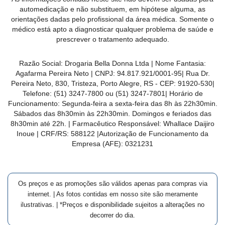
MAIS
automedicação e não substituem, em hipótese alguma, as
orientações dadas pelo profissional da área médica. Somente o
PRÓXIMA
médico está apto a diagnosticar qualquer problema de saúde e
prescrever o tratamento adequado.
CENTRAL
Razão Social:
Drogaria Bella Donna Ltda
| Nome Fantasia:
DO
Agafarma Pereira Neto
| CNPJ:
94.817.921/0001-95
|
Rua Dr.
CLIENTE
Pereira Neto, 830, Tristeza, Porto Alegre, RS -
CEP:
91920-530
|
Telefone:
(51) 3247-7800 ou (51) 3247-7801
| Horário de
Funcionamento: Segunda-feira a sexta-feira das 8h às 22h30min.
Sábados das 8h30min às 22h30min. Domingos e feriados das
8h30min até 22h. | Farmacêutico Responsável: Whallace Daijiro
Inoue | CRF/RS: 588122
|Autorização de Funcionamento da
Empresa (AFE):
0321231
Os preços e as promoções são válidos apenas para compras via
internet. | As fotos contidas em nosso site são meramente
ilustrativas. | *Preços e disponibilidade sujeitos a alterações no
decorrer do dia.