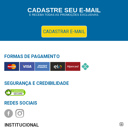
Higiene
CADASTRE SEU E-MAIL
E RECEBA TODAS AS PROMOÇÕES EXCLUSIVAS.
Saúde
e
Bem-
CADASTRAR E-MAIL
Estar
Aparelhos
FORMAS DE PAGAMENTO
e
Monitores
Primeiros
Socorros
SEGURANÇA E CREDIBILIDADE
Casa
e
REDES SOCIAIS
Utilidade
FORMAS DE
OFERTAS
INSTITUCIONAL
PAGAMENTO