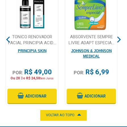
Mamãe
e
Bebê
TONICO RENOVADOR
ABSORVENTE SEMPRE
Medicamentos
FACIAL PRINCIPIA ACIDO
LIVRE ADAPT ESPECIAL
LATICO AL-7 120ML
SEM ABAS, SUAVE COM 8
Beleza
PRINCIPIA SKIN
JOHNSON & JOHNSON
UNIDADES
MEDICAL
e
Proteção
R$ 49,00
R$ 6,99
POR:
POR:
Cuidado
Ou 2X
De
R$ 24,50
Sem Juros
Adulto
Dermocosméticos
ADICIONAR
ADICIONAR
Dieta
e
VOLTAR AO TOPO
Suplemento