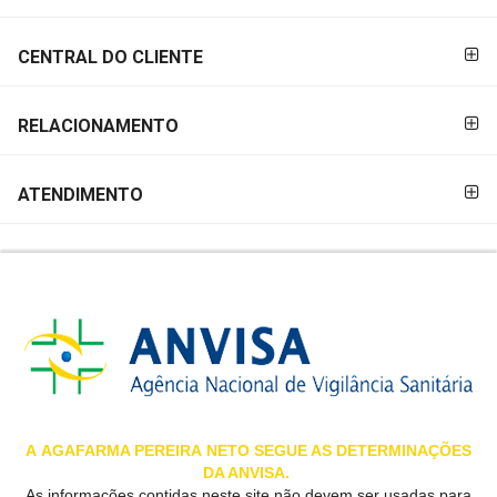
&
PROMOÇÕES
CENTRAL DO CLIENTE
RELACIONAMENTO
OFERTAS
ATENDIMENTO
ATENDIMENTO
&
LOCALIZAÇÃO
CENTRAL
DE
ATENDIMENTO
A
AGAFARMA PEREIRA
NETO SEGUE AS DETERMINAÇÕES
DA ANVISA.
LOJAS
As informações contidas neste site não devem ser usadas para