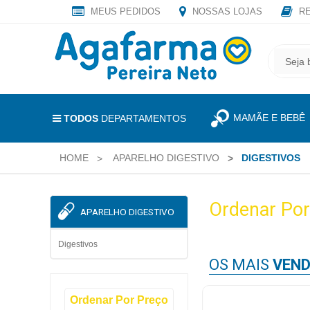
MEUS PEDIDOS
NOSSAS LOJAS
RE
OLÁ
,
CADASTRE
SEJA
SEU
BEM
E-
VINDO
MAIL
MAMÃE E BEBÊ
E
TODOS
DEPARTAMENTOS
RECEBA
LOGIN
TODAS
HOME
APARELHO DIGESTIVO
DIGESTIVOS
&
AS
PROMOÇÕES
CADASTRO
EXCLUSIVAS.
Ordenar Por
APARELHO DIGESTIVO
MEUS
PEDIDOS
Digestivos
OS MAIS
VEND
TODOS
Ordenar Por Preço
DEPARTAMENTOS