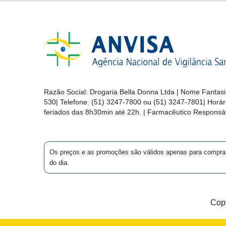
&
PROMOÇÕES
OFERTAS
Razão Social:
Drogaria Bella Donna Ltda
| Nome Fantasi
ATENDIMENTO
530
| Telefone:
(51) 3247-7800 ou (51) 3247-7801
| Horá
&
feriados das 8h30min até 22h. | Farmacêutico Responsáv
LOCALIZAÇÃO
Os preços e as promoções são válidos apenas para compras vi
do dia.
CENTRAL
DE
ATENDIMENTO
Copy
LOJAS