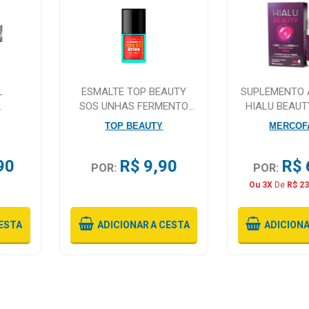
L
ESMALTE TOP BEAUTY
SUPLEMENTO 
SOS UNHAS FERMENTO
HIALU BEAUT
XTRA
ATIVA CRESCIMENTO 9ML
CAPSU
TOP BEAUTY
MERCOF
90
R$ 9,90
R$ 
POR:
POR:
Ou 3X
De
R$ 23
ESTA
ADICIONAR
A CESTA
ADICION