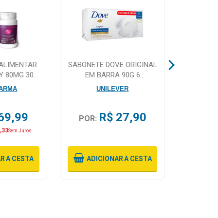
ALIMENTAR
SABONETE DOVE ORIGINAL
BRILH
Y 80MG 30
EM BARRA 90G 6
LINH
LAS
UNIDADES
MORA
ARMA
UNILEVER
S
69,99
R$ 27,90
POR:
POR
,33
Sem Juros
AR
A CESTA
ADICIONAR
A CESTA
ADI