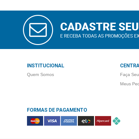
Higiene
Saúde
CADASTRAR
e
E-MAIL
Bem-
Estar
Aparelhos
e
INSTITUCIONAL
CENTRA
Monitores
Quem Somos
Faça Seu
Primeiros
Meus Ped
Socorros
Casa
e
FORMAS DE PAGAMENTO
Utilidade
OFERTAS