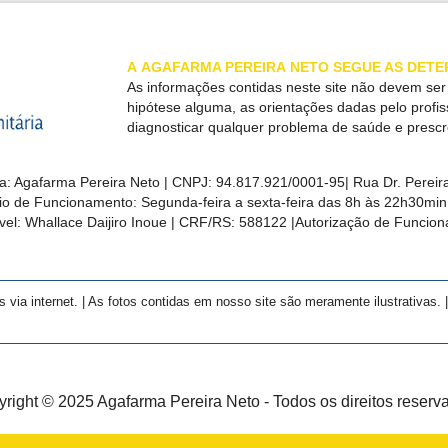
A
AGAFARMA PEREIRA
NETO SEGUE AS DETE
As informações contidas neste site não devem se
hipótese alguma, as orientações dadas pelo profi
diagnosticar qualquer problema de saúde e presc
a:
Agafarma Pereira Neto
| CNPJ:
94.817.921/0001-95
|
Rua Dr. Pereira
rio de Funcionamento: Segunda-feira a sexta-feira das 8h às 22h30m
el: Whallace Daijiro Inoue | CRF/RS: 588122
|Autorização de Funcio
a internet. | As fotos contidas em nosso site são meramente ilustrativas. | 
right © 2025 Agafarma Pereira Neto - Todos os direitos reserv