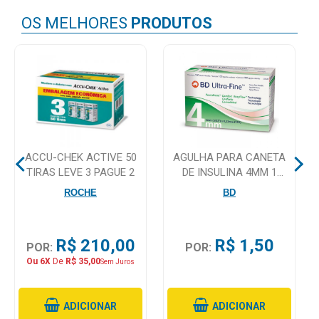
OS MELHORES
PRODUTOS
Mamãe
e
Bebê
Medicamentos
Beleza
e
ACCU-CHEK ACTIVE 50
AGULHA PARA CANETA
Proteção
TIRAS LEVE 3 PAGUE 2
DE INSULINA 4MM 1
UNIDADE
Cuidado
ROCHE
BD
Adulto
Dermocosméticos
R$ 210,00
R$ 1,50
POR:
POR:
Ou 6X
De
R$ 35,00
Sem Juros
Dieta
e
Suplemento
ADICIONAR
ADICIONAR