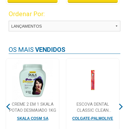
Higiene
Ordenar Por:
Saúde
e
Bem-
Estar
OS MAIS
VENDIDOS
Aparelhos
e
Monitores
Primeiros
Socorros
Casa
e
CREME 2 EM 1 SKALA
ESCOVA DENTAL
Utilidade
POTAO DESMAIADO 1KG
CLASSIC CLEAN
COLGATE
SKALA COSM SA
COLGATE-PALMOLIVE
OFERTAS