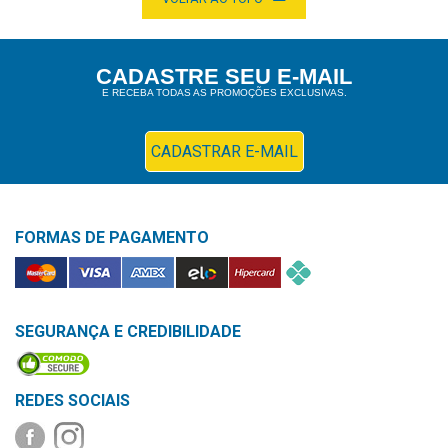
&
PROMOÇÕES
CADASTRE SEU E-MAIL
E RECEBA TODAS AS PROMOÇÕES EXCLUSIVAS.
OFERTAS
CADASTRAR E-MAIL
ATENDIMENTO
&
LOCALIZAÇÃO
FORMAS DE PAGAMENTO
CENTRAL
SEGURANÇA E CREDIBILIDADE
DE
ATENDIMENTO
REDES SOCIAIS
LOJAS