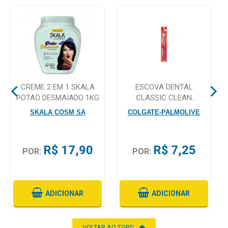
Higiene
Saúde
e
Bem-
Estar
CREME 2 EM 1 SKALA
ESCOVA DENTAL
Aparelhos
POTAO DESMAIADO 1KG
CLASSIC CLEAN
e
COLGATE
Monitores
SKALA COSM SA
COLGATE-PALMOLIVE
Primeiros
Socorros
R$ 17,90
R$ 7,25
POR:
POR:
Casa
e
Utilidade
ADICIONAR
ADICIONAR
OFERTAS
VOLTAR AO TOPO