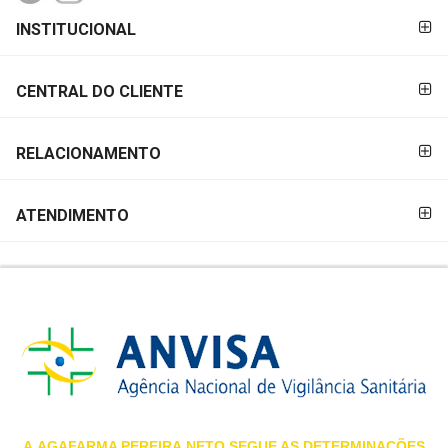
FORMAS DE
MAIS
INSTITUCIONAL
PAGAMENTO
PRÓXIMA
CENTRAL DO CLIENTE
CENTRAL
DO
RELACIONAMENTO
CLIENTE
ATENDIMENTO
A
AGAFARMA PEREIRA
NETO SEGUE AS DETERMINAÇÕES