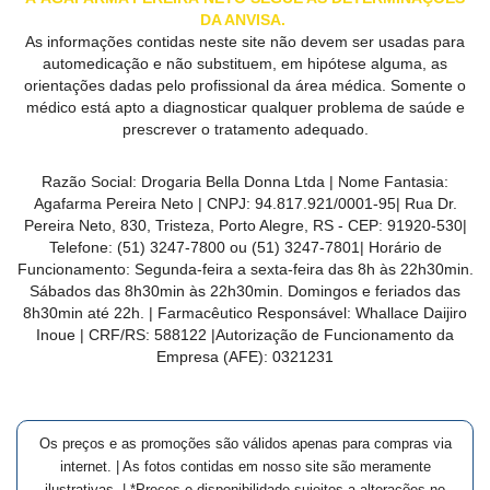
DA ANVISA.
As informações contidas neste site não devem ser usadas para
automedicação e não substituem, em hipótese alguma, as
orientações dadas pelo profissional da área médica. Somente o
médico está apto a diagnosticar qualquer problema de saúde e
prescrever o tratamento adequado.
Razão Social:
Drogaria Bella Donna Ltda
| Nome Fantasia:
Agafarma Pereira Neto
| CNPJ:
94.817.921/0001-95
|
Rua Dr.
Pereira Neto, 830, Tristeza, Porto Alegre, RS -
CEP:
91920-530
|
Telefone:
(51) 3247-7800 ou (51) 3247-7801
| Horário de
Funcionamento: Segunda-feira a sexta-feira das 8h às 22h30min.
Sábados das 8h30min às 22h30min. Domingos e feriados das
8h30min até 22h. | Farmacêutico Responsável: Whallace Daijiro
Inoue | CRF/RS: 588122
|Autorização de Funcionamento da
Empresa (AFE):
0321231
Os preços e as promoções são válidos apenas para compras via
internet. | As fotos contidas em nosso site são meramente
ilustrativas. | *Preços e disponibilidade sujeitos a alterações no