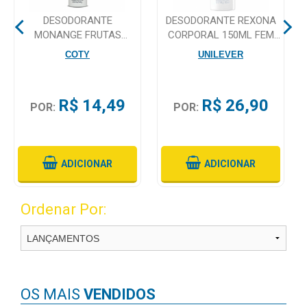
DESODORANTE
DESODORANTE REXONA
Mamãe
MONANGE FRUTAS
CORPORAL 150ML FEM
e
VERMELHAS AEROSSOL
CITR
COTY
UNILEVER
Bebê
FEMININO 200ML
Medicamentos
R$ 14,49
R$ 26,90
POR:
POR:
Beleza
e
Proteção
ADICIONAR
ADICIONAR
Cuidado
Adulto
Ordenar Por:
Dermocosméticos
Dieta
e
Suplemento
OS MAIS
VENDIDOS