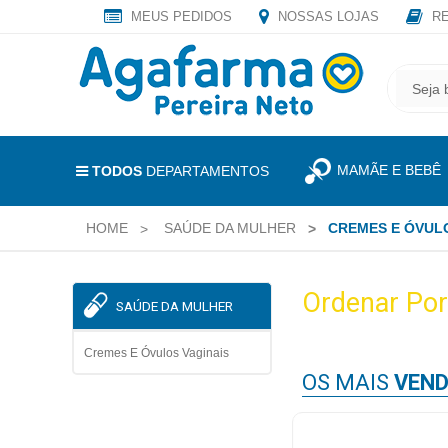
MEUS PEDIDOS
NOSSAS LOJAS
RE
OLÁ
,
CADASTRE
SEJA
SEU
BEM
E-
VINDO
MAIL
MAMÃE E BEBÊ
E
TODOS
DEPARTAMENTOS
RECEBA
LOGIN
TODAS
HOME
SAÚDE DA MULHER
CREMES E ÓVULO
&
AS
PROMOÇÕES
CADASTRO
EXCLUSIVAS.
Ordenar Por
SAÚDE DA MULHER
MEUS
PEDIDOS
Cremes E Óvulos Vaginais
OS MAIS
VEND
TODOS
DEPARTAMENTOS