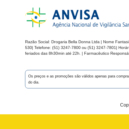
&
PROMOÇÕES
OFERTAS
Razão Social:
Drogaria Bella Donna Ltda
| Nome Fantasi
530
| Telefone:
(51) 3247-7800 ou (51) 3247-7801
| Horá
feriados das 8h30min até 22h. | Farmacêutico Responsáv
ATENDIMENTO
&
LOCALIZAÇÃO
Os preços e as promoções são válidos apenas para compras vi
do dia.
CENTRAL
DE
Copy
ATENDIMENTO
LOJAS