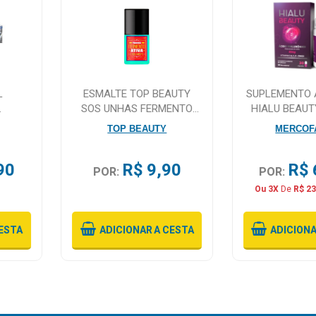
L
ESMALTE TOP BEAUTY
SUPLEMENTO 
SOS UNHAS FERMENTO
HIALU BEAUT
XTRA
ATIVA CRESCIMENTO 9ML
CAPSU
TOP BEAUTY
MERCOF
90
R$ 9,90
R$ 
POR:
POR:
Ou 3X
De
R$ 23
ESTA
ADICIONAR
A CESTA
ADICION