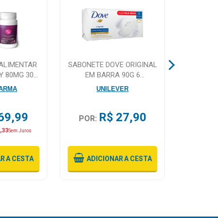
ALIMENTAR
SABONETE DOVE ORIGINAL
BRILH
Y 80MG 30
EM BARRA 90G 6
LINH
LAS
UNIDADES
MORA
ARMA
UNILEVER
S
69,99
R$ 27,90
POR:
POR
,33
Sem Juros
AR
A CESTA
ADICIONAR
A CESTA
ADI