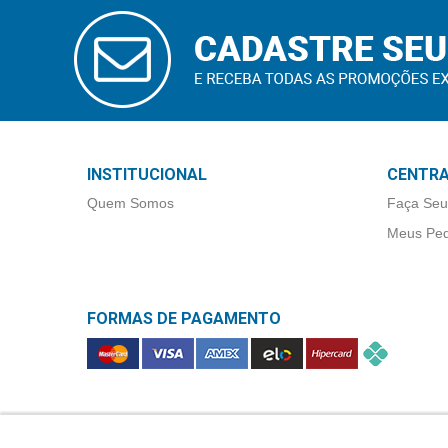
Higiene
CADASTRAR
E-MAIL
Saúde
e
Bem-
Estar
Aparelhos
INSTITUCIONAL
CENTRA
e
Quem Somos
Faça Seu
Monitores
Meus Ped
Primeiros
Socorros
FORMAS DE PAGAMENTO
Casa
e
Utilidade
OFERTAS