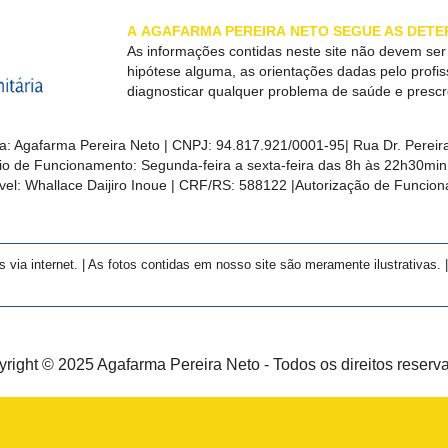
A
AGAFARMA PEREIRA
NETO SEGUE AS DETE
As informações contidas neste site não devem se
hipótese alguma, as orientações dadas pelo profi
diagnosticar qualquer problema de saúde e presc
a:
Agafarma Pereira Neto
| CNPJ:
94.817.921/0001-95
|
Rua Dr. Pereira
rio de Funcionamento: Segunda-feira a sexta-feira das 8h às 22h30m
el: Whallace Daijiro Inoue | CRF/RS: 588122
|Autorização de Funcio
a internet. | As fotos contidas em nosso site são meramente ilustrativas. | 
right © 2025 Agafarma Pereira Neto - Todos os direitos reserv