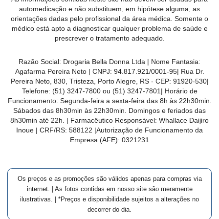
MAIS
automedicação e não substituem, em hipótese alguma, as
orientações dadas pelo profissional da área médica. Somente o
PRÓXIMA
médico está apto a diagnosticar qualquer problema de saúde e
prescrever o tratamento adequado.
CENTRAL
Razão Social:
Drogaria Bella Donna Ltda
| Nome Fantasia:
DO
Agafarma Pereira Neto
| CNPJ:
94.817.921/0001-95
|
Rua Dr.
CLIENTE
Pereira Neto, 830, Tristeza, Porto Alegre, RS -
CEP:
91920-530
|
Telefone:
(51) 3247-7800 ou (51) 3247-7801
| Horário de
Funcionamento: Segunda-feira a sexta-feira das 8h às 22h30min.
Sábados das 8h30min às 22h30min. Domingos e feriados das
8h30min até 22h. | Farmacêutico Responsável: Whallace Daijiro
Inoue | CRF/RS: 588122
|Autorização de Funcionamento da
Empresa (AFE):
0321231
Os preços e as promoções são válidos apenas para compras via
internet. | As fotos contidas em nosso site são meramente
ilustrativas. | *Preços e disponibilidade sujeitos a alterações no
decorrer do dia.