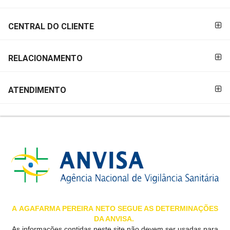
&
PROMOÇÕES
CENTRAL DO CLIENTE
RELACIONAMENTO
OFERTAS
ATENDIMENTO
ATENDIMENTO
&
LOCALIZAÇÃO
CENTRAL
DE
ATENDIMENTO
A
AGAFARMA PEREIRA
NETO SEGUE AS DETERMINAÇÕES
DA ANVISA.
LOJAS
As informações contidas neste site não devem ser usadas para