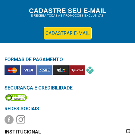
Higiene
CADASTRE SEU E-MAIL
E RECEBA TODAS AS PROMOÇÕES EXCLUSIVAS.
Saúde
e
Bem-
CADASTRAR E-MAIL
Estar
Aparelhos
FORMAS DE PAGAMENTO
e
Monitores
Primeiros
Socorros
SEGURANÇA E CREDIBILIDADE
Casa
e
REDES SOCIAIS
Utilidade
FORMAS DE
OFERTAS
INSTITUCIONAL
PAGAMENTO