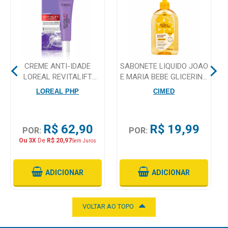
Mamãe
e
Bebê
CREME ANTI-IDADE
SABONETE LIQUIDO JOAO
Medicamentos
LOREAL REVITALIFT
E MARIA BEBE GLICERINA
HIALURONICO OLHOS
200ML
Beleza
LOREAL PHP
CIMED
15ML
e
Proteção
R$ 62,90
R$ 19,99
POR:
POR:
Cuidado
Ou 3X
De
R$ 20,97
Sem Juros
Adulto
Dermocosméticos
ADICIONAR
ADICIONAR
Dieta
e
VOLTAR AO TOPO
Suplemento