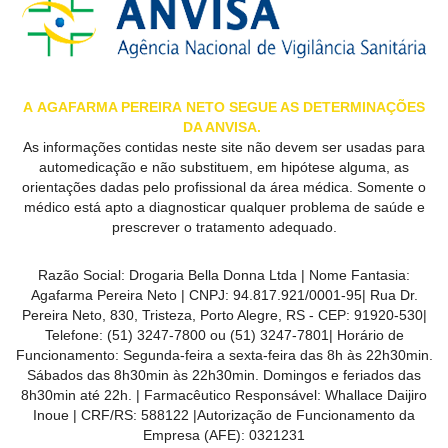
A
AGAFARMA PEREIRA
NETO SEGUE AS DETERMINAÇÕES
DA ANVISA.
As informações contidas neste site não devem ser usadas para
automedicação e não substituem, em hipótese alguma, as
orientações dadas pelo profissional da área médica. Somente o
médico está apto a diagnosticar qualquer problema de saúde e
prescrever o tratamento adequado.
Razão Social:
Drogaria Bella Donna Ltda
| Nome Fantasia:
Agafarma Pereira Neto
| CNPJ:
94.817.921/0001-95
|
Rua Dr.
Pereira Neto, 830, Tristeza, Porto Alegre, RS -
CEP:
91920-530
|
Telefone:
(51) 3247-7800 ou (51) 3247-7801
| Horário de
Funcionamento: Segunda-feira a sexta-feira das 8h às 22h30min.
Sábados das 8h30min às 22h30min. Domingos e feriados das
8h30min até 22h. | Farmacêutico Responsável: Whallace Daijiro
Inoue | CRF/RS: 588122
|Autorização de Funcionamento da
Empresa (AFE):
0321231