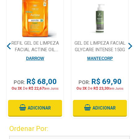
Mamãe
e
Bebê
Medicamentos
REFIL GEL DE LIMPEZA
GEL DE LIMPEZA FACIAL
FACIAL ACTINE OIL
GLYCARE INTENSE 150G
Beleza
CONTROL PELES MISTAS
DARROW
MANTECORP
e
A OLEOSAS 300G
Proteção
R$ 68,00
R$ 69,90
POR:
POR:
Cuidado
Ou 3X
De
R$ 22,67
Ou 3X
De
R$ 23,30
Sem Juros
Sem Juros
Adulto
Dermocosméticos
ADICIONAR
ADICIONAR
Dieta
e
Ordenar Por:
Suplemento