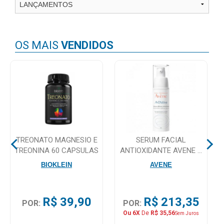
Higiene
Saúde
e
OS MAIS
VENDIDOS
Bem-
Estar
Aparelhos
e
Monitores
Primeiros
TREONATO MAGNESIO E
SERUM FACIAL
Socorros
TREONINA 60 CAPSULAS
ANTIOXIDANTE AVENE A
OXITIVE 30ML
Casa
BIOKLEIN
AVENE
e
Utilidade
R$ 39,90
R$ 213,35
POR:
POR:
Ou 6X
De
R$ 35,56
Sem Juros
OFERTAS