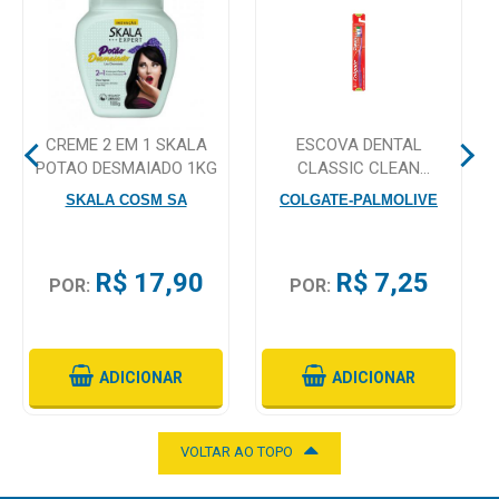
Mamãe
e
Bebê
CREME 2 EM 1 SKALA
ESCOVA DENTAL
Medicamentos
POTAO DESMAIADO 1KG
CLASSIC CLEAN
COLGATE
Beleza
SKALA COSM SA
COLGATE-PALMOLIVE
e
Proteção
R$ 17,90
R$ 7,25
POR:
POR:
Cuidado
Adulto
Dermocosméticos
ADICIONAR
ADICIONAR
Dieta
e
VOLTAR AO TOPO
Suplemento