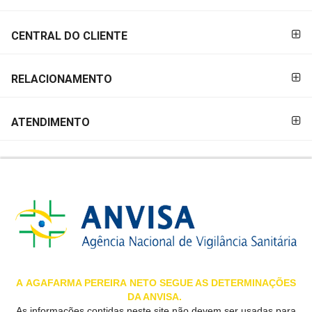
&
PROMOÇÕES
CENTRAL DO CLIENTE
RELACIONAMENTO
OFERTAS
ATENDIMENTO
ATENDIMENTO
&
LOCALIZAÇÃO
CENTRAL
DE
ATENDIMENTO
A
AGAFARMA PEREIRA
NETO SEGUE AS DETERMINAÇÕES
DA ANVISA.
LOJAS
As informações contidas neste site não devem ser usadas para