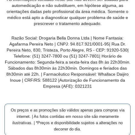
MAIS
automedicação e não substituem, em hipótese alguma, as
orientações dadas pelo profissional da área médica. Somente o
PRÓXIMA
médico está apto a diagnosticar qualquer problema de saúde e
prescrever o tratamento adequado.
CENTRAL
Razão Social:
Drogaria Bella Donna Ltda
| Nome Fantasia:
DO
Agafarma Pereira Neto
| CNPJ:
94.817.921/0001-95
|
Rua Dr.
CLIENTE
Pereira Neto, 830, Tristeza, Porto Alegre, RS -
CEP:
91920-530
|
Telefone:
(51) 3247-7800 ou (51) 3247-7801
| Horário de
Funcionamento: Segunda-feira a sexta-feira das 8h às 22h30min.
Sábados das 8h30min às 22h30min. Domingos e feriados das
8h30min até 22h. | Farmacêutico Responsável: Whallace Daijiro
Inoue | CRF/RS: 588122
|Autorização de Funcionamento da
Empresa (AFE):
0321231
Os preços e as promoções são válidos apenas para compras via
internet. | As fotos contidas em nosso site são meramente
ilustrativas. | *Preços e disponibilidade sujeitos a alterações no
decorrer do dia.