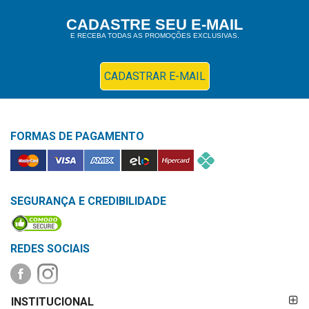
Higiene
CADASTRE SEU E-MAIL
E RECEBA TODAS AS PROMOÇÕES EXCLUSIVAS.
Saúde
e
Bem-
CADASTRAR E-MAIL
Estar
Aparelhos
FORMAS DE PAGAMENTO
e
Monitores
Primeiros
Socorros
SEGURANÇA E CREDIBILIDADE
Casa
e
REDES SOCIAIS
Utilidade
FORMAS DE
OFERTAS
INSTITUCIONAL
PAGAMENTO